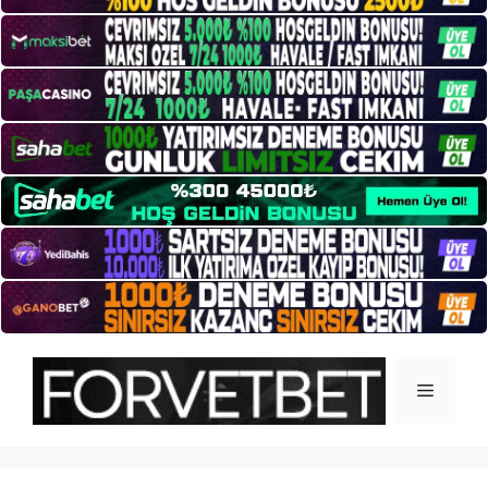
İçeriğe
atla
Menü