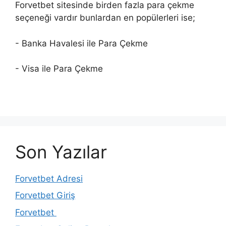
Forvetbet sitesinde birden fazla para çekme
seçeneği vardır bunlardan en popülerleri ise;
- Banka Havalesi ile Para Çekme
- Visa ile Para Çekme
Son Yazılar
Forvetbet Adresi
Forvetbet Giriş
Forvetbet