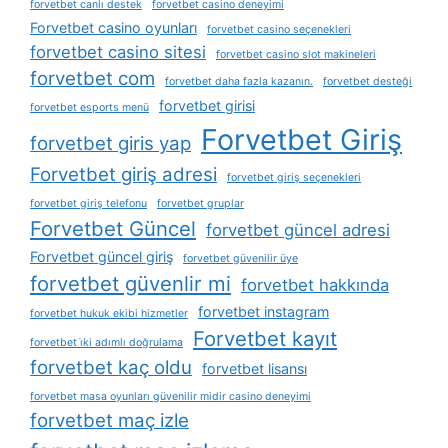
forvetbet canlı destek
forvetbet casino deneyimi
Forvetbet casino oyunları
forvetbet casino seçenekleri
forvetbet casino sitesi
forvetbet casino slot makineleri
forvetbet com
forvetbet daha fazla kazanın.
forvetbet desteği
forvetbet girisi
forvetbet esports menü
Forvetbet Giriş
forvetbet giris yap
Forvetbet giriş adresi
forvetbet giriş seçenekleri
forvetbet giriş telefonu
forvetbet gruplar
Forvetbet Güncel
forvetbet güncel adresi
Forvetbet güncel giriş
forvetbet güvenilir üye
forvetbet güvenlir mi
forvetbet hakkında
forvetbet instagram
forvetbet hukuk ekibi hizmetler
Forvetbet kayıt
forvetbet i̇ki adımlı doğrulama
forvetbet kaç oldu
forvetbet lisansı
forvetbet masa oyunları güvenilir midir casino deneyimi
forvetbet maç izle