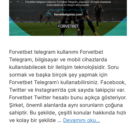
Forvetbet telegram kullanımı Forvetbet
Telegram, bilgisayar ve mobil cihazlarda
kullanılabilecek bir iletişim teknolojisidir. Soru
sormak ve başka birçok şey yapmak için
Forvetbet Telegram’ı kullanabilirsiniz. Facebook,
Twitter ve Instagram’da çok sayıda takipçisi var.
Forvetbet Twitter hesabı bunu açıkça gösteriyor.
Şirket, önemli alanlarda aynı sorunların çoğuna
sahiptir. Bu şekilde, çeşitli konular hakkında hızlı
ve kolay bir şekilde …
Devamını oku…