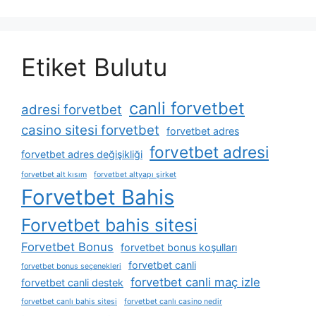
Etiket Bulutu
canli forvetbet
adresi forvetbet
casino sitesi forvetbet
forvetbet adres
forvetbet adresi
forvetbet adres değişikliği
forvetbet alt kısım
forvetbet altyapı şirket
Forvetbet Bahis
Forvetbet bahis sitesi
Forvetbet Bonus
forvetbet bonus koşulları
forvetbet canli
forvetbet bonus seçenekleri
forvetbet canli maç izle
forvetbet canli destek
forvetbet canlı bahis sitesi
forvetbet canlı casino nedir