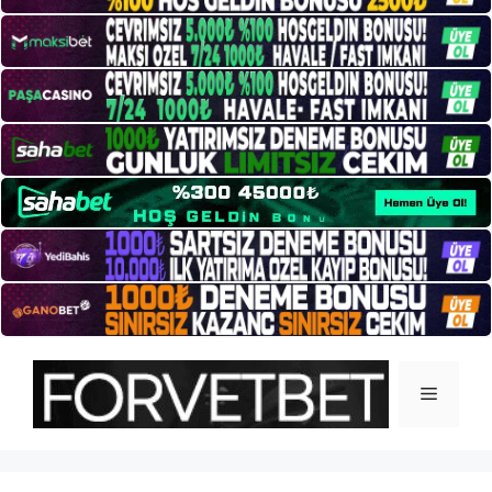
İçeriğe
atla
Menü