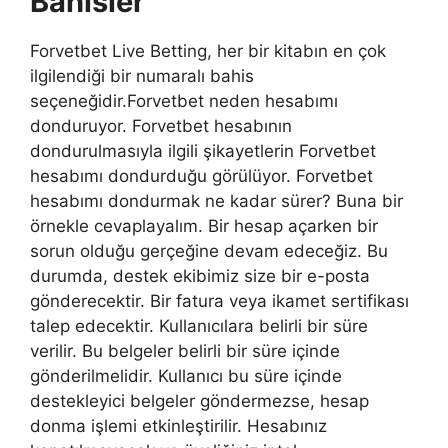
Bahisler
Forvetbet Live Betting, her bir kitabın en çok
ilgilendiği bir numaralı bahis
seçeneğidir.Forvetbet neden hesabımı
donduruyor. Forvetbet hesabının
dondurulmasıyla ilgili şikayetlerin Forvetbet
hesabımı dondurduğu görülüyor. Forvetbet
hesabımı dondurmak ne kadar sürer? Buna bir
örnekle cevaplayalım. Bir hesap açarken bir
sorun olduğu gerçeğine devam edeceğiz. Bu
durumda, destek ekibimiz size bir e-posta
gönderecektir. Bir fatura veya ikamet sertifikası
talep edecektir. Kullanıcılara belirli bir süre
verilir. Bu belgeler belirli bir süre içinde
gönderilmelidir. Kullanıcı bu süre içinde
destekleyici belgeler göndermezse, hesap
donma işlemi etkinleştirilir. Hesabınız