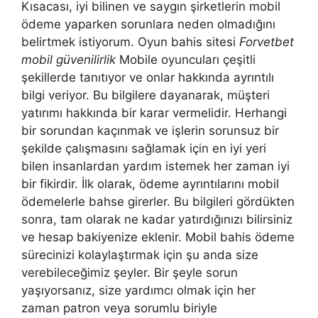
Kısacası, iyi bilinen ve saygın şirketlerin mobil
ödeme yaparken sorunlara neden olmadığını
belirtmek istiyorum. Oyun bahis sitesi
Forvetbet
mobil güvenilirlik
Mobile oyuncuları çeşitli
şekillerde tanıtıyor ve onlar hakkında ayrıntılı
bilgi veriyor. Bu bilgilere dayanarak, müşteri
yatırımı hakkında bir karar vermelidir. Herhangi
bir sorundan kaçınmak ve işlerin sorunsuz bir
şekilde çalışmasını sağlamak için en iyi yeri
bilen insanlardan yardım istemek her zaman iyi
bir fikirdir. İlk olarak, ödeme ayrıntılarını mobil
ödemelerle bahse girerler. Bu bilgileri gördükten
sonra, tam olarak ne kadar yatırdığınızı bilirsiniz
ve hesap bakiyenize eklenir. Mobil bahis ödeme
sürecinizi kolaylaştırmak için şu anda size
verebileceğimiz şeyler. Bir şeyle sorun
yaşıyorsanız, size yardımcı olmak için her
zaman patron veya sorumlu biriyle