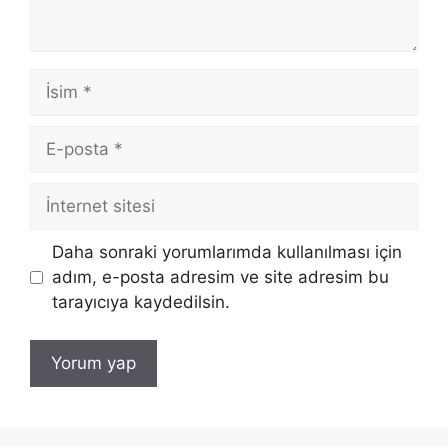
İsim
E-
posta
İnternet
sitesi
Daha sonraki yorumlarımda kullanılması için
adım, e-posta adresim ve site adresim bu
tarayıcıya kaydedilsin.