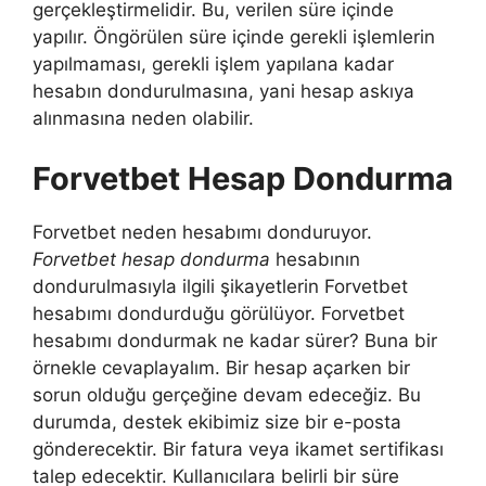
gerçekleştirmelidir. Bu, verilen süre içinde
yapılır. Öngörülen süre içinde gerekli işlemlerin
yapılmaması, gerekli işlem yapılana kadar
hesabın dondurulmasına, yani hesap askıya
alınmasına neden olabilir.
Forvetbet Hesap Dondurma
Forvetbet neden hesabımı donduruyor.
Forvetbet hesap dondurma
hesabının
dondurulmasıyla ilgili şikayetlerin Forvetbet
hesabımı dondurduğu görülüyor. Forvetbet
hesabımı dondurmak ne kadar sürer? Buna bir
örnekle cevaplayalım. Bir hesap açarken bir
sorun olduğu gerçeğine devam edeceğiz. Bu
durumda, destek ekibimiz size bir e-posta
gönderecektir. Bir fatura veya ikamet sertifikası
talep edecektir. Kullanıcılara belirli bir süre