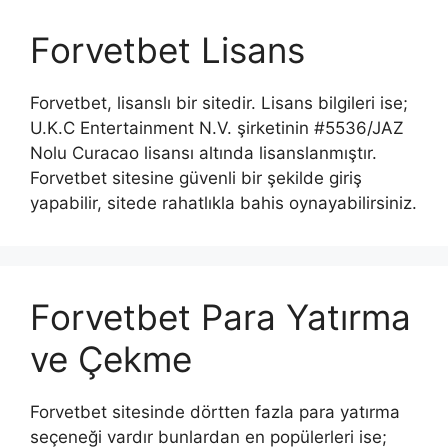
Forvetbet Lisans
Forvetbet, lisanslı bir sitedir. Lisans bilgileri ise;
U.K.C Entertainment N.V. şirketinin #5536/JAZ
Nolu Curacao lisansı altında lisanslanmıştır.
Forvetbet sitesine güvenli bir şekilde giriş
yapabilir, sitede rahatlıkla bahis oynayabilirsiniz.
Forvetbet Para Yatırma
ve Çekme
Forvetbet sitesinde dörtten fazla para yatırma
seçeneği vardır bunlardan en popülerleri ise;