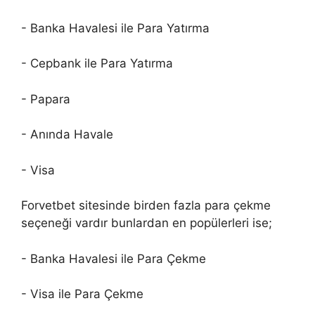
- Banka Havalesi ile Para Yatırma
- Cepbank ile Para Yatırma
- Papara
- Anında Havale
- Visa
Forvetbet sitesinde birden fazla para çekme
seçeneği vardır bunlardan en popülerleri ise;
- Banka Havalesi ile Para Çekme
- Visa ile Para Çekme