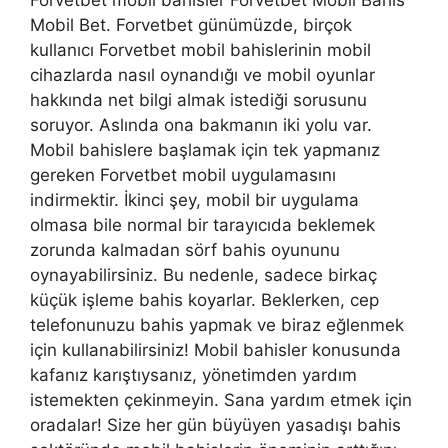
Forvetbet mobil bahisler Forvetbet Mobil Bahis
Mobil Bet. Forvetbet günümüzde, birçok
kullanıcı Forvetbet mobil bahislerinin mobil
cihazlarda nasıl oynandığı ve mobil oyunlar
hakkında net bilgi almak istediği sorusunu
soruyor. Aslında ona bakmanın iki yolu var.
Mobil bahislere başlamak için tek yapmanız
gereken Forvetbet mobil uygulamasını
indirmektir. İkinci şey, mobil bir uygulama
olmasa bile normal bir tarayıcıda beklemek
zorunda kalmadan sörf bahis oyununu
oynayabilirsiniz. Bu nedenle, sadece birkaç
küçük işleme bahis koyarlar. Beklerken, cep
telefonunuzu bahis yapmak ve biraz eğlenmek
için kullanabilirsiniz! Mobil bahisler konusunda
kafanız karıştıysanız, yönetimden yardım
istemekten çekinmeyin. Sana yardım etmek için
oradalar! Size her gün büyüyen yasadışı bahis