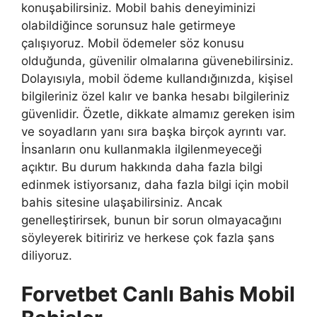
konuşabilirsiniz. Mobil bahis deneyiminizi
olabildiğince sorunsuz hale getirmeye
çalışıyoruz. Mobil ödemeler söz konusu
olduğunda, güvenilir olmalarına güvenebilirsiniz.
Dolayısıyla, mobil ödeme kullandığınızda, kişisel
bilgileriniz özel kalır ve banka hesabı bilgileriniz
güvenlidir. Özetle, dikkate almamız gereken isim
ve soyadların yanı sıra başka birçok ayrıntı var.
İnsanların onu kullanmakla ilgilenmeyeceği
açıktır. Bu durum hakkında daha fazla bilgi
edinmek istiyorsanız, daha fazla bilgi için mobil
bahis sitesine ulaşabilirsiniz. Ancak
genelleştirirsek, bunun bir sorun olmayacağını
söyleyerek bitiririz ve herkese çok fazla şans
diliyoruz.
Forvetbet Canlı Bahis Mobil