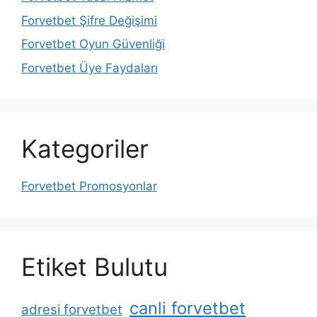
Forvetbet Şifre Değişimi
Forvetbet Oyun Güvenliği
Forvetbet Üye Faydaları
Kategoriler
Forvetbet Promosyonlar
Etiket Bulutu
canli forvetbet
adresi forvetbet