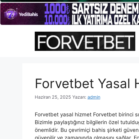
İçeriğe
atla
Forvetbet Yasal 
Haziran 25, 2025
Yazarı:
admin
Forvetbet yasal hizmet Forvetbet birinci sı
Bizimle paylaştığınız bilgilerin özel tutu
önemlidir. Bu çevrimiçi bahis şirketi güven
güvenilir ve zamanında olmasını sağlar. Fo