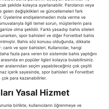
acak şekilde kolayca ayarlanabilir. Parolanızı veya
te gelen değişiklikleri ve güncellemeleri fark
lar. Üyelerine endişelenmeden mola verme ve
rnuvalarıyla ilgili temel sorun, müşterilerin para
ize olma şeklidir. Farklı yasadışı bahis siteleri
r sunarken, spor bahisleri ve diğer Forvetbet bahis
ayrılmıştır. Bahis söz konusu olduğunda, dikkate
 canlı ve spor bahisleri. Kullanıcılar, hangi
daha fazla para veren bir sistemde bahis yaptığını
 arasında en popüler ligleri kolayca bulabilirsiniz.
ler aralarından seçim yapabileceğiniz çok çeşitli
lmaz içerik sayesinde, spor bahisleri ve Forvetbet
a çok para kazanabilirler.
ları Yasal Hizmet
nunla birlikte, kullanıcıların öğrenmeye ve