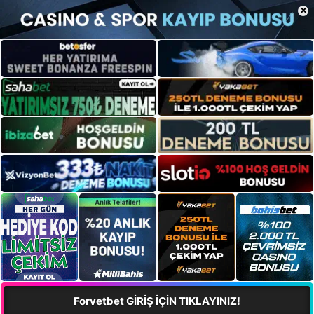
×
Forvetbet GİRİŞ İÇİN TIKLAYINIZ!