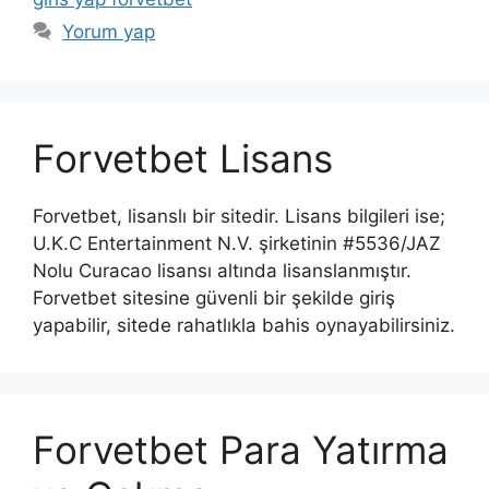
Yorum yap
Forvetbet Lisans
Forvetbet, lisanslı bir sitedir. Lisans bilgileri ise;
U.K.C Entertainment N.V. şirketinin #5536/JAZ
Nolu Curacao lisansı altında lisanslanmıştır.
Forvetbet sitesine güvenli bir şekilde giriş
yapabilir, sitede rahatlıkla bahis oynayabilirsiniz.
Forvetbet Para Yatırma