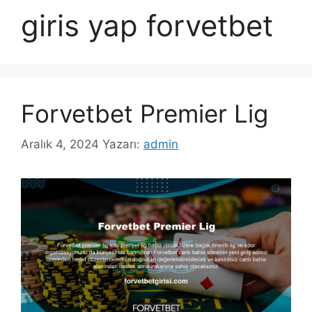
giris yap forvetbet
Forvetbet Premier Lig
Aralık 4, 2024
Yazarı:
admin