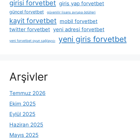
girisi forvetbet
giris yap forvetbet
güncel forvetbet
güvenilir lisans avrupa ödülleri
kayit forvetbet
mobil forvetbet
twitter forvetbet
yeni adresi forvetbet
yeni giris forvetbet
yeni forvetbet oyun sağlayıcı
Arşivler
Temmuz 2026
Ekim 2025
Eylül 2025
Haziran 2025
Mayıs 2025