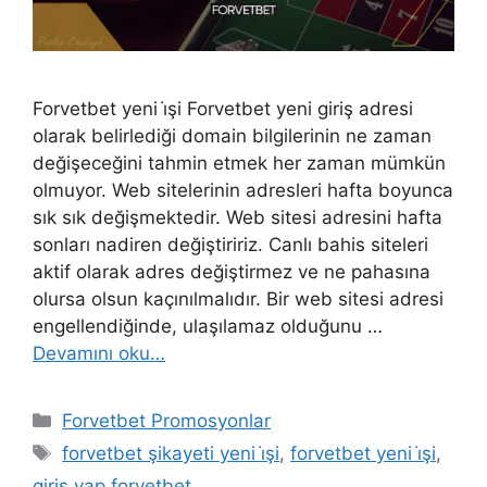
Forvetbet yeni i̇şi Forvetbet yeni giriş adresi
olarak belirlediği domain bilgilerinin ne zaman
değişeceğini tahmin etmek her zaman mümkün
olmuyor. Web sitelerinin adresleri hafta boyunca
sık sık değişmektedir. Web sitesi adresini hafta
sonları nadiren değiştiririz. Canlı bahis siteleri
aktif olarak adres değiştirmez ve ne pahasına
olursa olsun kaçınılmalıdır. Bir web sitesi adresi
engellendiğinde, ulaşılamaz olduğunu …
Devamını oku…
Kategoriler
Forvetbet Promosyonlar
Etiketler
forvetbet şikayeti yeni i̇şi
,
forvetbet yeni i̇şi
,
giris yap forvetbet