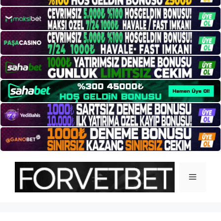
İçeriğe
atla
Menü