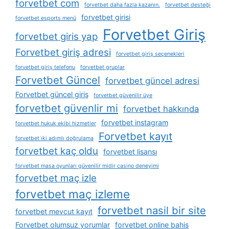
forvetbet com
forvetbet daha fazla kazanın.
forvetbet desteği
forvetbet girisi
forvetbet esports menü
Forvetbet Giriş
forvetbet giris yap
Forvetbet giriş adresi
forvetbet giriş seçenekleri
forvetbet giriş telefonu
forvetbet gruplar
Forvetbet Güncel
forvetbet güncel adresi
Forvetbet güncel giriş
forvetbet güvenilir üye
forvetbet güvenlir mi
forvetbet hakkında
forvetbet instagram
forvetbet hukuk ekibi hizmetler
Forvetbet kayıt
forvetbet i̇ki adımlı doğrulama
forvetbet kaç oldu
forvetbet lisansı
forvetbet masa oyunları güvenilir midir casino deneyimi
forvetbet maç izle
forvetbet maç izleme
forvetbet nasil bir site
forvetbet mevcut kayıt
Forvetbet olumsuz yorumlar
forvetbet online bahis