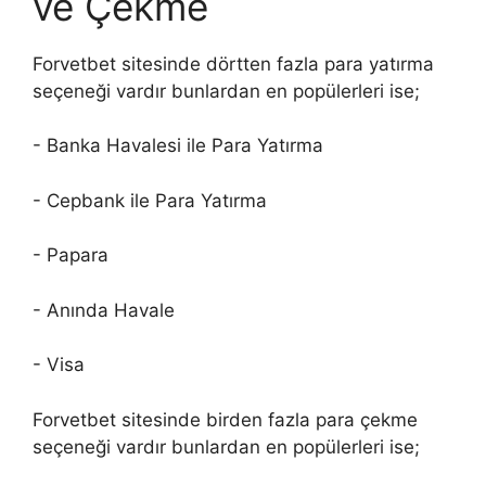
ve Çekme
Forvetbet sitesinde dörtten fazla para yatırma
seçeneği vardır bunlardan en popülerleri ise;
- Banka Havalesi ile Para Yatırma
- Cepbank ile Para Yatırma
- Papara
- Anında Havale
- Visa
Forvetbet sitesinde birden fazla para çekme
seçeneği vardır bunlardan en popülerleri ise;