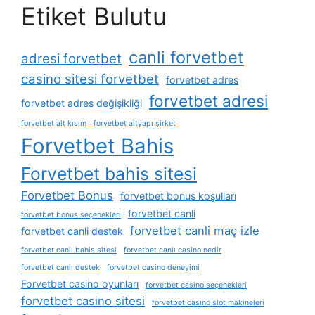
Etiket Bulutu
canli forvetbet
adresi forvetbet
casino sitesi forvetbet
forvetbet adres
forvetbet adresi
forvetbet adres değişikliği
forvetbet alt kısım
forvetbet altyapı şirket
Forvetbet Bahis
Forvetbet bahis sitesi
Forvetbet Bonus
forvetbet bonus koşulları
forvetbet canli
forvetbet bonus seçenekleri
forvetbet canli maç izle
forvetbet canli destek
forvetbet canlı bahis sitesi
forvetbet canlı casino nedir
forvetbet canlı destek
forvetbet casino deneyimi
Forvetbet casino oyunları
forvetbet casino seçenekleri
forvetbet casino sitesi
forvetbet casino slot makineleri