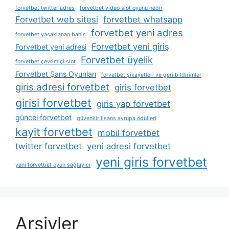
forvetbet twitter adres
forvetbet video slot oyunu nedir
Forvetbet web sitesi
forvetbet whatsapp
forvetbet yeni adres
forvetbet yasaklanan bahis
Forvetbet yeni giriş
Forvetbet yeni adresi
Forvetbet üyelik
forvetbet çevrimiçi slot
Forvetbet Şans Oyunları
forvetbet şikayetleri ve geri bildirimler
giris adresi forvetbet
giris forvetbet
girisi forvetbet
giris yap forvetbet
güncel forvetbet
güvenilir lisans avrupa ödülleri
kayit forvetbet
mobil forvetbet
twitter forvetbet
yeni adresi forvetbet
yeni giris forvetbet
yeni forvetbet oyun sağlayıcı
Arşivler