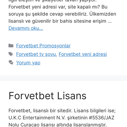
Forvetbet yeni adresi var, site kapalı mı? Bu
soruya şu şekilde cevap verebiliriz. Ülkemizden
lisanslı ve güvenilir bir bahis sitesine erişim …
Devamını oku…
Kategoriler
Forvetbet Promosyonlar
Etiketler
Forvetbet tv şovu
,
Forvetbet yeni adresi
Yorum yap
Forvetbet Lisans
Forvetbet, lisanslı bir sitedir. Lisans bilgileri ise;
U.K.C Entertainment N.V. şirketinin #5536/JAZ
Nolu Curacao lisansı altında lisanslanmıştır.