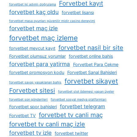
Forvetbet kayıt
forvetbet i̇ki adımlı doğrulama
forvetbet kaç oldu
forvetbet lisansı
forvetbet masa oyunları güvenilir midir casino deneyimi
forvetbet maç izle
forvetbet maç izleme
forvetbet nasil bir site
forvetbet mevcut kayıt
Forvetbet olumsuz yorumlar
forvetbet online bahis
forvetbet para yatirma
Forvetbet Para Çekme
forvetbet promosyon kodu
Forvetbet Sanal Bahisleri
forvetbet sikayet
forvetbet savaş yasaklanan bahis
Forvetbet sitesi
forvetbet slot ödemesi yapan üyeler
forvetbet son gönderileri
forvetbet sosyal medya platformları
forvetbet telegram
Forvetbet spor bahisleri
forvetbet tv canli maç
Forvetbet TV
forvetbet tv canli maç izle
forvetbet tv izle
forvetbet twitter