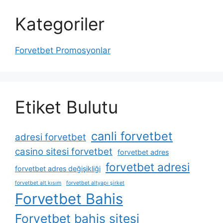
Kategoriler
Forvetbet Promosyonlar
Etiket Bulutu
canli forvetbet
adresi forvetbet
casino sitesi forvetbet
forvetbet adres
forvetbet adresi
forvetbet adres değişikliği
forvetbet alt kısım
forvetbet altyapı şirket
Forvetbet Bahis
Forvetbet bahis sitesi