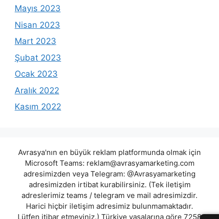
Mayıs 2023
Nisan 2023
Mart 2023
Şubat 2023
Ocak 2023
Aralık 2022
Kasım 2022
Avrasya'nın en büyük reklam platformunda olmak için
Microsoft Teams:
reklam@avrasyamarketing.com
adresimizden veya Telegram: @Avrasyamarketing
adresimizden irtibat kurabilirsiniz. (Tek iletişim
adreslerimiz teams / telegram ve mail adresimizdir.
Harici hiçbir iletişim adresimiz bulunmamaktadır.
Lütfen itibar etmeyiniz.) Türkiye yasalarına göre 7258