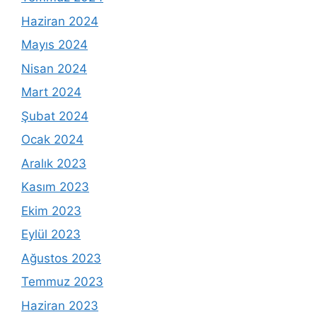
Haziran 2024
Mayıs 2024
Nisan 2024
Mart 2024
Şubat 2024
Ocak 2024
Aralık 2023
Kasım 2023
Ekim 2023
Eylül 2023
Ağustos 2023
Temmuz 2023
Haziran 2023