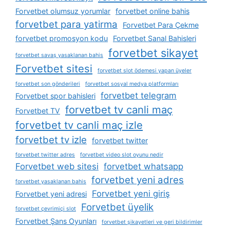
Forvetbet olumsuz yorumlar
forvetbet online bahis
forvetbet para yatirma
Forvetbet Para Çekme
forvetbet promosyon kodu
Forvetbet Sanal Bahisleri
forvetbet sikayet
forvetbet savaş yasaklanan bahis
Forvetbet sitesi
forvetbet slot ödemesi yapan üyeler
forvetbet son gönderileri
forvetbet sosyal medya platformları
forvetbet telegram
Forvetbet spor bahisleri
forvetbet tv canli maç
Forvetbet TV
forvetbet tv canli maç izle
forvetbet tv izle
forvetbet twitter
forvetbet twitter adres
forvetbet video slot oyunu nedir
Forvetbet web sitesi
forvetbet whatsapp
forvetbet yeni adres
forvetbet yasaklanan bahis
Forvetbet yeni giriş
Forvetbet yeni adresi
Forvetbet üyelik
forvetbet çevrimiçi slot
Forvetbet Şans Oyunları
forvetbet şikayetleri ve geri bildirimler