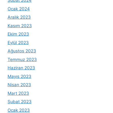
Şubat 2024
Ocak 2024
Aralık 2023
Kasım 2023
Ekim 2023
Eylül 2023
Ağustos 2023
Temmuz 2023
Haziran 2023
Mayıs 2023
Nisan 2023
Mart 2023
Şubat 2023
Ocak 2023