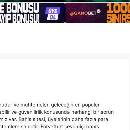
ormudur ve muhtemelen geleceğin en popüler
nebilir ve güvenilirlik konusunda herhangi bir sorun
iz var. Bahis sitesi, üyelerinin daha fazla para
temlere sahiptir. Forvetbet çevrimiçi bahis