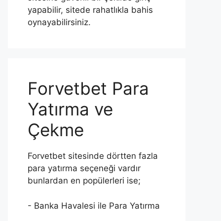
yapabilir, sitede rahatlıkla bahis
oynayabilirsiniz.
Forvetbet Para
Yatırma ve
Çekme
Forvetbet sitesinde dörtten fazla
para yatırma seçeneği vardır
bunlardan en popülerleri ise;
- Banka Havalesi ile Para Yatırma