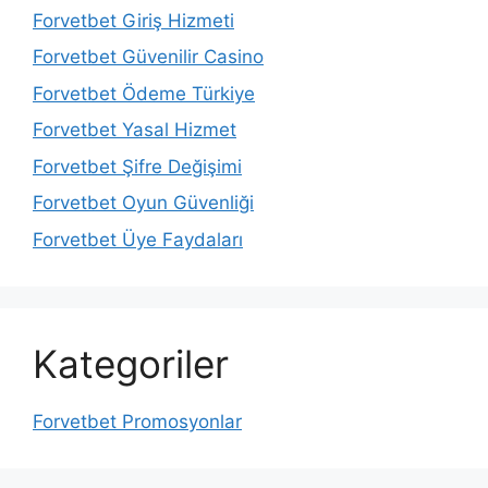
Forvetbet Giriş Hizmeti
Forvetbet Güvenilir Casino
Forvetbet Ödeme Türkiye
Forvetbet Yasal Hizmet
Forvetbet Şifre Değişimi
Forvetbet Oyun Güvenliği
Forvetbet Üye Faydaları
Kategoriler
Forvetbet Promosyonlar