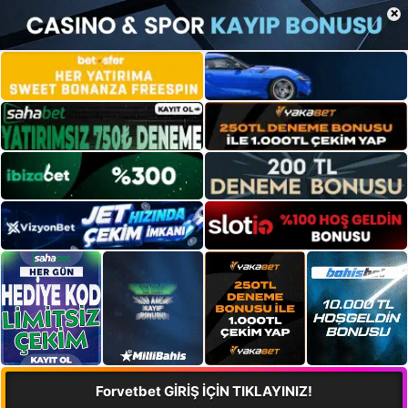
×
Forvetbet GİRİŞ İÇİN TIKLAYINIZ!