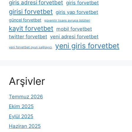
giris adresi forvetbet
giris forvetbet
girisi forvetbet
giris yap forvetbet
güncel forvetbet
güvenilir lisans avrupa ödülleri
kayit forvetbet
mobil forvetbet
twitter forvetbet
yeni adresi forvetbet
yeni giris forvetbet
yeni forvetbet oyun sağlayıcı
Arşivler
Temmuz 2026
Ekim 2025
Eylül 2025
Haziran 2025