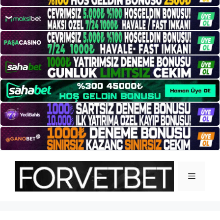
İçeriğe
atla
Menü