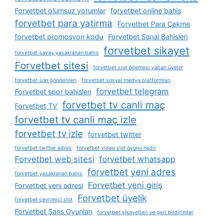
Forvetbet olumsuz yorumlar
forvetbet online bahis
forvetbet para yatirma
Forvetbet Para Çekme
forvetbet promosyon kodu
Forvetbet Sanal Bahisleri
forvetbet sikayet
forvetbet savaş yasaklanan bahis
Forvetbet sitesi
forvetbet slot ödemesi yapan üyeler
forvetbet son gönderileri
forvetbet sosyal medya platformları
forvetbet telegram
Forvetbet spor bahisleri
forvetbet tv canli maç
Forvetbet TV
forvetbet tv canli maç izle
forvetbet tv izle
forvetbet twitter
forvetbet twitter adres
forvetbet video slot oyunu nedir
Forvetbet web sitesi
forvetbet whatsapp
forvetbet yeni adres
forvetbet yasaklanan bahis
Forvetbet yeni giriş
Forvetbet yeni adresi
Forvetbet üyelik
forvetbet çevrimiçi slot
Forvetbet Şans Oyunları
forvetbet şikayetleri ve geri bildirimler