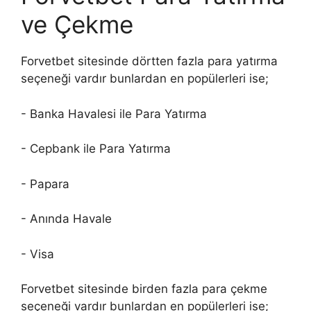
ve Çekme
Forvetbet sitesinde dörtten fazla para yatırma
seçeneği vardır bunlardan en popülerleri ise;
- Banka Havalesi ile Para Yatırma
- Cepbank ile Para Yatırma
- Papara
- Anında Havale
- Visa
Forvetbet sitesinde birden fazla para çekme
seçeneği vardır bunlardan en popülerleri ise;