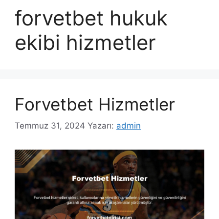
forvetbet hukuk
ekibi hizmetler
Forvetbet Hizmetler
Temmuz 31, 2024
Yazarı:
admin