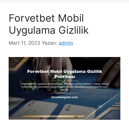
Forvetbet Mobil
Uygulama Gizlilik
Mart 11, 2023
Yazarı:
admin