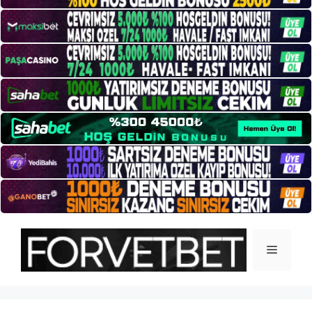
İçeriğe
atla
Menü