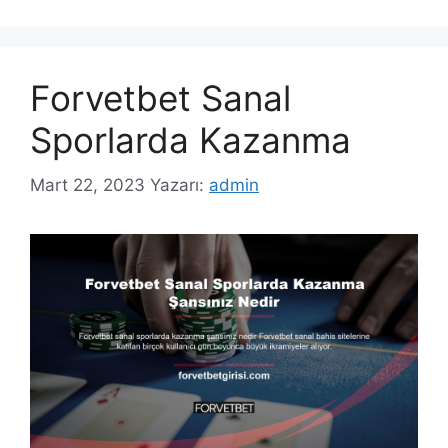
Forvetbet Sanal
Sporlarda Kazanma
Mart 22, 2023
Yazarı:
admin