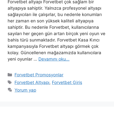
Forvetbet altyapı Forvetbet çok sağlam bir
altyapıya sahiptir. Yalnızca profesyonel altyapı
sağlayıcıları ile çalışırlar, bu nedenle konumları
her zaman en son yüksek kaliteli altyapıya
sahiptir. Bu nedenle Forvetbet, kullanıcılarına
sayıları her geçen gün artan birçok yeni oyun ve
bahis türü sunmaktadır. Forvetbet Kasa Kırıcı
kampanyasıyla Forvetbet altyapı görmek çok
kolay. Güncellenen mağazamızda kullanıcılara
yeni oyunlar …
Devamını oku…
Kategoriler
Forvetbet Promosyonlar
Etiketler
Forvetbet Altyapı
,
Forvetbet Giriş
Yorum yap