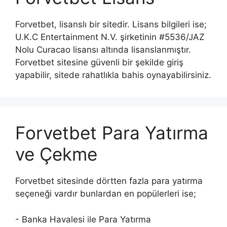
Forvetbet, lisanslı bir sitedir. Lisans bilgileri ise;
U.K.C Entertainment N.V. şirketinin #5536/JAZ
Nolu Curacao lisansı altında lisanslanmıştır.
Forvetbet sitesine güvenli bir şekilde giriş
yapabilir, sitede rahatlıkla bahis oynayabilirsiniz.
Forvetbet Para Yatırma
ve Çekme
Forvetbet sitesinde dörtten fazla para yatırma
seçeneği vardır bunlardan en popülerleri ise;
- Banka Havalesi ile Para Yatırma