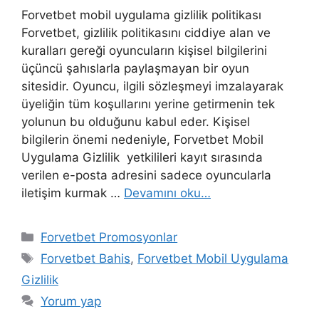
Forvetbet mobil uygulama gizlilik politikası
Forvetbet, gizlilik politikasını ciddiye alan ve
kuralları gereği oyuncuların kişisel bilgilerini
üçüncü şahıslarla paylaşmayan bir oyun
sitesidir. Oyuncu, ilgili sözleşmeyi imzalayarak
üyeliğin tüm koşullarını yerine getirmenin tek
yolunun bu olduğunu kabul eder. Kişisel
bilgilerin önemi nedeniyle, Forvetbet Mobil
Uygulama Gizlilik yetkilileri kayıt sırasında
verilen e-posta adresini sadece oyuncularla
iletişim kurmak …
Devamını oku…
Kategoriler
Forvetbet Promosyonlar
Etiketler
Forvetbet Bahis
,
Forvetbet Mobil Uygulama
Gizlilik
Yorum yap