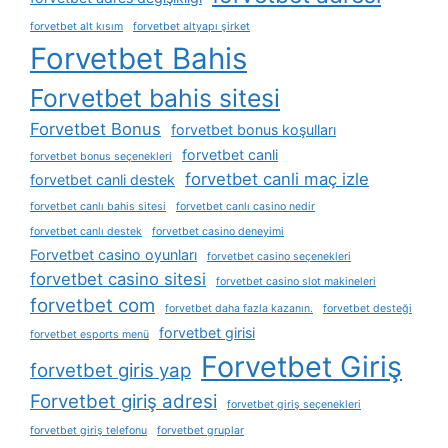
forvetbet alt kısım
forvetbet altyapı şirket
Forvetbet Bahis
Forvetbet bahis sitesi
Forvetbet Bonus
forvetbet bonus koşulları
forvetbet canli
forvetbet bonus seçenekleri
forvetbet canli maç izle
forvetbet canli destek
forvetbet canlı bahis sitesi
forvetbet canlı casino nedir
forvetbet canlı destek
forvetbet casino deneyimi
Forvetbet casino oyunları
forvetbet casino seçenekleri
forvetbet casino sitesi
forvetbet casino slot makineleri
forvetbet com
forvetbet daha fazla kazanın.
forvetbet desteği
forvetbet girisi
forvetbet esports menü
Forvetbet Giriş
forvetbet giris yap
Forvetbet giriş adresi
forvetbet giriş seçenekleri
forvetbet giriş telefonu
forvetbet gruplar