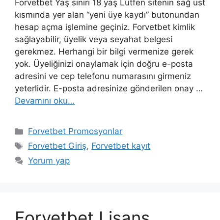
Forvetbet Yaş sınırı 18 yaş Lütfen sitenin sağ üst
kısmında yer alan “yeni üye kaydı” butonundan
hesap açma işlemine geçiniz. Forvetbet kimlik
sağlayabilir, üyelik veya seyahat belgesi
gerekmez. Herhangi bir bilgi vermenize gerek
yok. Üyeliğinizi onaylamak için doğru e-posta
adresini ve cep telefonu numarasını girmeniz
yeterlidir. E-posta adresinize gönderilen onay …
Devamını oku…
Kategoriler
Forvetbet Promosyonlar
Etiketler
Forvetbet Giriş
,
Forvetbet kayıt
Yorum yap
Forvetbet Lisans