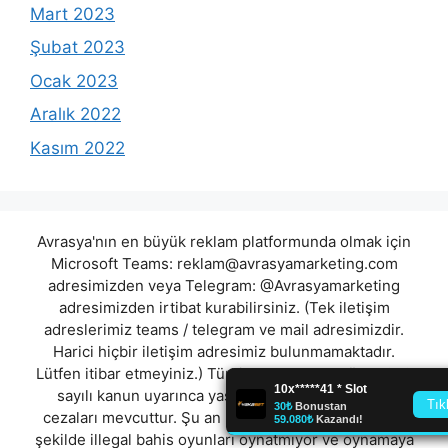
Mart 2023
Şubat 2023
Ocak 2023
Aralık 2022
Kasım 2022
Avrasya'nın en büyük reklam platformunda olmak için
Microsoft Teams:
reklam@avrasyamarketing.com
adresimizden veya Telegram: @Avrasyamarketing
adresimizden irtibat kurabilirsiniz. (Tek iletişim
adreslerimiz teams / telegram ve mail adresimizdir.
Harici hiçbir iletişim adresimiz bulunmamaktadır.
Lütfen itibar etmeyiniz.) Türkiye yasalarına göre 7258
sayılı kanun uyarınca yasa dışı bahis oynamanın
cezaları mevcuttur. Şu an bulunduğunuz site hiç bir
şekilde illegal bahis oyunları oynatmıyor ve oynamaya