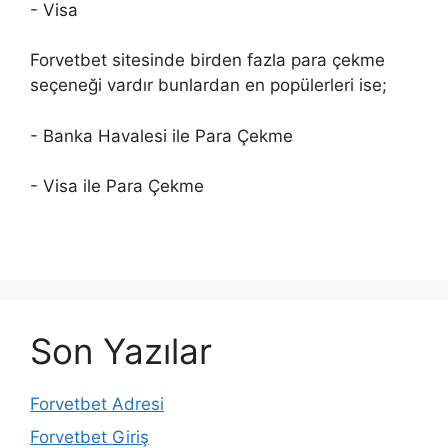
- Visa
Forvetbet sitesinde birden fazla para çekme
seçeneği vardır bunlardan en popülerleri ise;
- Banka Havalesi ile Para Çekme
- Visa ile Para Çekme
Son Yazılar
Forvetbet Adresi
Forvetbet Giriş