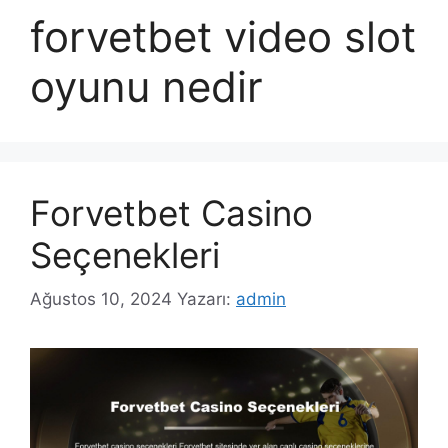
forvetbet video slot
oyunu nedir
Forvetbet Casino
Seçenekleri
Ağustos 10, 2024
Yazarı:
admin