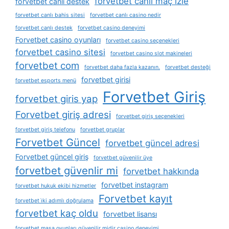
forvetbet canli maç izle
forvetbet canli destek
forvetbet canlı bahis sitesi
forvetbet canlı casino nedir
forvetbet canlı destek
forvetbet casino deneyimi
Forvetbet casino oyunları
forvetbet casino seçenekleri
forvetbet casino sitesi
forvetbet casino slot makineleri
forvetbet com
forvetbet daha fazla kazanın.
forvetbet desteği
forvetbet girisi
forvetbet esports menü
Forvetbet Giriş
forvetbet giris yap
Forvetbet giriş adresi
forvetbet giriş seçenekleri
forvetbet giriş telefonu
forvetbet gruplar
Forvetbet Güncel
forvetbet güncel adresi
Forvetbet güncel giriş
forvetbet güvenilir üye
forvetbet güvenlir mi
forvetbet hakkında
forvetbet instagram
forvetbet hukuk ekibi hizmetler
Forvetbet kayıt
forvetbet i̇ki adımlı doğrulama
forvetbet kaç oldu
forvetbet lisansı
forvetbet masa oyunları güvenilir midir casino deneyimi