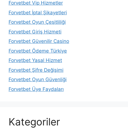
Forvetbet Vip Hizmetler
Forvetbet İptal Şikayetleri
Forvetbet Oyun Çeşitliliği
Forvetbet Giriş Hizmeti
Forvetbet Güvenilir Casino
Forvetbet Ödeme Türkiye
Forvetbet Yasal Hizmet
Forvetbet Şifre Değişimi
Forvetbet Oyun Güvenliği
Forvetbet Üye Faydaları
Kategoriler