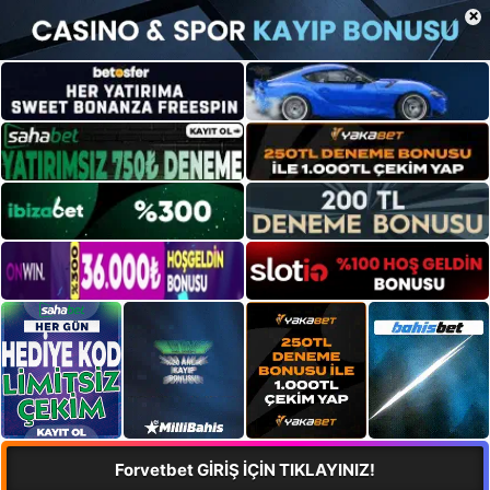
×
Forvetbet GİRİŞ İÇİN TIKLAYINIZ!