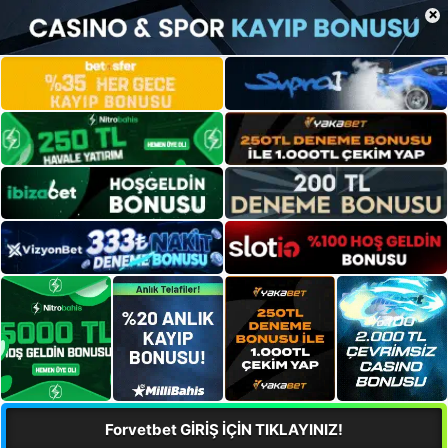
×
Forvetbet GİRİŞ İÇİN TIKLAYINIZ!