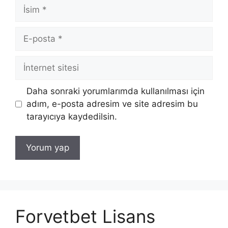
İsim
E-
posta
İnternet
sitesi
Daha sonraki yorumlarımda kullanılması için
adım, e-posta adresim ve site adresim bu
tarayıcıya kaydedilsin.
Forvetbet Lisans