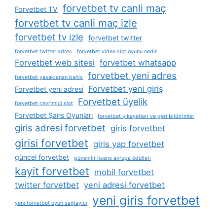
forvetbet tv canli maç
Forvetbet TV
forvetbet tv canli maç izle
forvetbet tv izle
forvetbet twitter
forvetbet twitter adres
forvetbet video slot oyunu nedir
Forvetbet web sitesi
forvetbet whatsapp
forvetbet yeni adres
forvetbet yasaklanan bahis
Forvetbet yeni giriş
Forvetbet yeni adresi
Forvetbet üyelik
forvetbet çevrimiçi slot
Forvetbet Şans Oyunları
forvetbet şikayetleri ve geri bildirimler
giris adresi forvetbet
giris forvetbet
girisi forvetbet
giris yap forvetbet
güncel forvetbet
güvenilir lisans avrupa ödülleri
kayit forvetbet
mobil forvetbet
twitter forvetbet
yeni adresi forvetbet
yeni giris forvetbet
yeni forvetbet oyun sağlayıcı