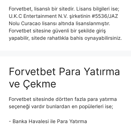
Forvetbet, lisanslı bir sitedir. Lisans bilgileri ise;
U.K.C Entertainment N.V. şirketinin #5536/JAZ
Nolu Curacao lisansı altında lisanslanmıştır.
Forvetbet sitesine güvenli bir şekilde giriş
yapabilir, sitede rahatlıkla bahis oynayabilirsiniz.
Forvetbet Para Yatırma
ve Çekme
Forvetbet sitesinde dörtten fazla para yatırma
seçeneği vardır bunlardan en popülerleri ise;
- Banka Havalesi ile Para Yatırma