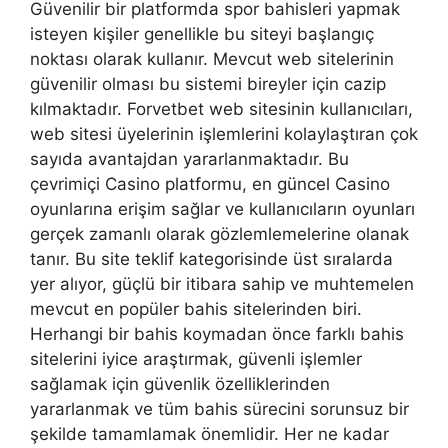
Güvenilir bir platformda spor bahisleri yapmak
isteyen kişiler genellikle bu siteyi başlangıç ​​
noktası olarak kullanır. Mevcut web sitelerinin
güvenilir olması bu sistemi bireyler için cazip
kılmaktadır. Forvetbet web sitesinin kullanıcıları,
web sitesi üyelerinin işlemlerini kolaylaştıran çok
sayıda avantajdan yararlanmaktadır. Bu
çevrimiçi Casino platformu, en güncel Casino
oyunlarına erişim sağlar ve kullanıcıların oyunları
gerçek zamanlı olarak gözlemlemelerine olanak
tanır. Bu site teklif kategorisinde üst sıralarda
yer alıyor, güçlü bir itibara sahip ve muhtemelen
mevcut en popüler bahis sitelerinden biri.
Herhangi bir bahis koymadan önce farklı bahis
sitelerini iyice araştırmak, güvenli işlemler
sağlamak için güvenlik özelliklerinden
yararlanmak ve tüm bahis sürecini sorunsuz bir
şekilde tamamlamak önemlidir. Her ne kadar