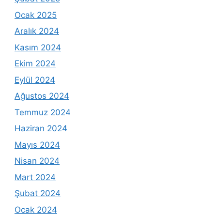
Ocak 2025
Aralık 2024
Kasım 2024
Ekim 2024
Eylül 2024
Ağustos 2024
Temmuz 2024
Haziran 2024
Mayıs 2024
Nisan 2024
Mart 2024
Şubat 2024
Ocak 2024