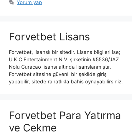
Yorum yap
Forvetbet Lisans
Forvetbet, lisanslı bir sitedir. Lisans bilgileri ise;
U.K.C Entertainment N.V. şirketinin #5536/JAZ
Nolu Curacao lisansı altında lisanslanmıştır.
Forvetbet sitesine güvenli bir şekilde giriş
yapabilir, sitede rahatlıkla bahis oynayabilirsiniz.
Forvetbet Para Yatırma
ve Çekme