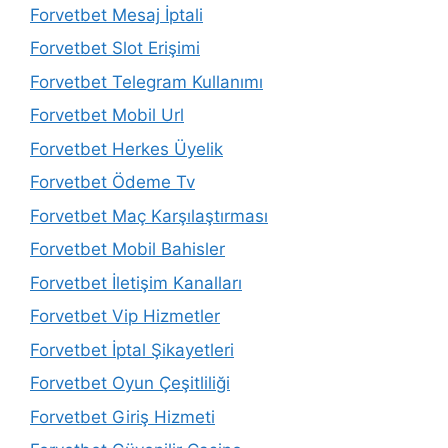
Forvetbet Mesaj İptali
Forvetbet Slot Erişimi
Forvetbet Telegram Kullanımı
Forvetbet Mobil Url
Forvetbet Herkes Üyelik
Forvetbet Ödeme Tv
Forvetbet Maç Karşılaştırması
Forvetbet Mobil Bahisler
Forvetbet İletişim Kanalları
Forvetbet Vip Hizmetler
Forvetbet İptal Şikayetleri
Forvetbet Oyun Çeşitliliği
Forvetbet Giriş Hizmeti