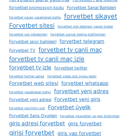
forvetbet promosyon kodu
Forvetbet Sanal Bahisleri
forvetbet sikayet
forvetbet savaş yasaklanan bahis
Forvetbet sitesi
forvetbet slot ödemesi yapan üyeler
forvetbet son gönderileri
forvetbet sosyal medya platformları
forvetbet telegram
Forvetbet spor bahisleri
forvetbet tv canli maç
Forvetbet TV
forvetbet tv canli maç izle
forvetbet tv izle
forvetbet twitter
forvetbet twitter adres
forvetbet video slot oyunu nedir
Forvetbet web sitesi
forvetbet whatsapp
forvetbet yeni adres
forvetbet yasaklanan bahis
Forvetbet yeni giriş
Forvetbet yeni adresi
Forvetbet üyelik
forvetbet çevrimiçi slot
Forvetbet Şans Oyunları
forvetbet şikayetleri ve geri bildirimler
giris adresi forvetbet
giris forvetbet
girisi forvetbet
giris yap forvetbet