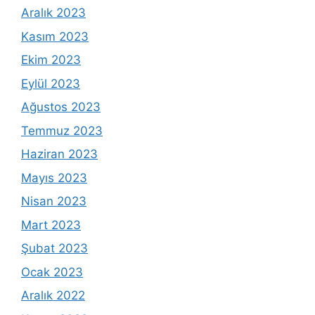
Aralık 2023
Kasım 2023
Ekim 2023
Eylül 2023
Ağustos 2023
Temmuz 2023
Haziran 2023
Mayıs 2023
Nisan 2023
Mart 2023
Şubat 2023
Ocak 2023
Aralık 2022