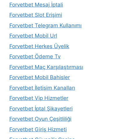
Forvetbet Mesaj İptali
Forvetbet Slot Erişimi
Forvetbet Telegram Kullanımı
Forvetbet Mobil Url
Forvetbet Herkes Üyelik
Forvetbet Ödeme Tv
Forvetbet Maç Karşılaştırması
Forvetbet Mobil Bahisler
Forvetbet İletişim Kanalları
Forvetbet Vip Hizmetler
Forvetbet İptal Şikayetleri
Forvetbet Oyun Çeşitliliği
Forvetbet Giriş Hizmeti