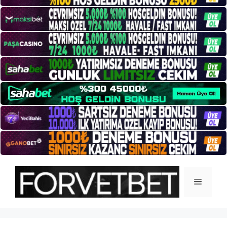
İçeriğe
atla
Menü