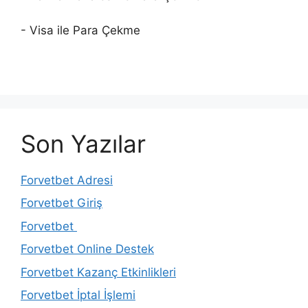
- Visa ile Para Çekme
Son Yazılar
Forvetbet Adresi
Forvetbet Giriş
Forvetbet
Forvetbet Online Destek
Forvetbet Kazanç Etkinlikleri
Forvetbet İptal İşlemi