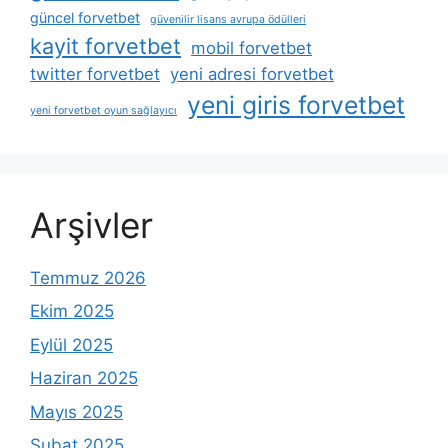
güncel forvetbet
güvenilir lisans avrupa ödülleri
kayit forvetbet
mobil forvetbet
twitter forvetbet
yeni adresi forvetbet
yeni giris forvetbet
yeni forvetbet oyun sağlayıcı
Arşivler
Temmuz 2026
Ekim 2025
Eylül 2025
Haziran 2025
Mayıs 2025
Şubat 2025