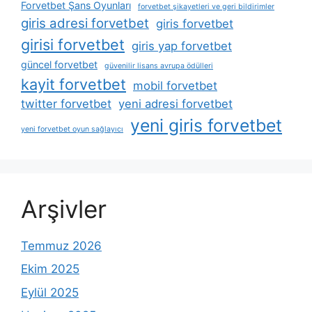
Forvetbet Şans Oyunları
forvetbet şikayetleri ve geri bildirimler
giris adresi forvetbet
giris forvetbet
girisi forvetbet
giris yap forvetbet
güncel forvetbet
güvenilir lisans avrupa ödülleri
kayit forvetbet
mobil forvetbet
twitter forvetbet
yeni adresi forvetbet
yeni giris forvetbet
yeni forvetbet oyun sağlayıcı
Arşivler
Temmuz 2026
Ekim 2025
Eylül 2025