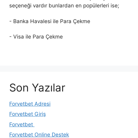
seçeneği vardır bunlardan en popülerleri ise;
- Banka Havalesi ile Para Çekme
- Visa ile Para Çekme
Son Yazılar
Forvetbet Adresi
Forvetbet Giriş
Forvetbet
Forvetbet Online Destek