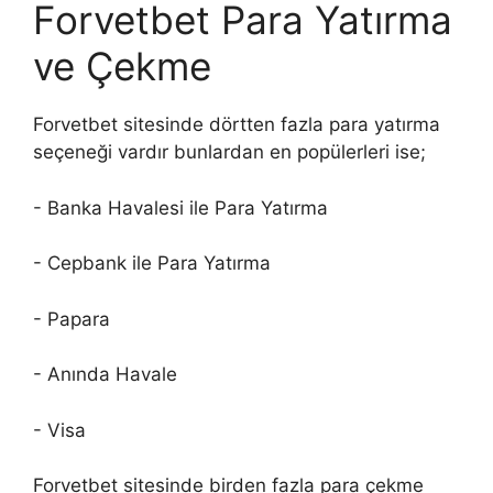
Forvetbet Para Yatırma
ve Çekme
Forvetbet sitesinde dörtten fazla para yatırma
seçeneği vardır bunlardan en popülerleri ise;
- Banka Havalesi ile Para Yatırma
- Cepbank ile Para Yatırma
- Papara
- Anında Havale
- Visa
Forvetbet sitesinde birden fazla para çekme