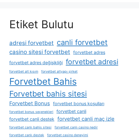
Etiket Bulutu
canli forvetbet
adresi forvetbet
casino sitesi forvetbet
forvetbet adres
forvetbet adresi
forvetbet adres değişikliği
forvetbet alt kısım
forvetbet altyapı şirket
Forvetbet Bahis
Forvetbet bahis sitesi
Forvetbet Bonus
forvetbet bonus koşulları
forvetbet canli
forvetbet bonus seçenekleri
forvetbet canli maç izle
forvetbet canli destek
forvetbet canlı bahis sitesi
forvetbet canlı casino nedir
forvetbet canlı destek
forvetbet casino deneyimi