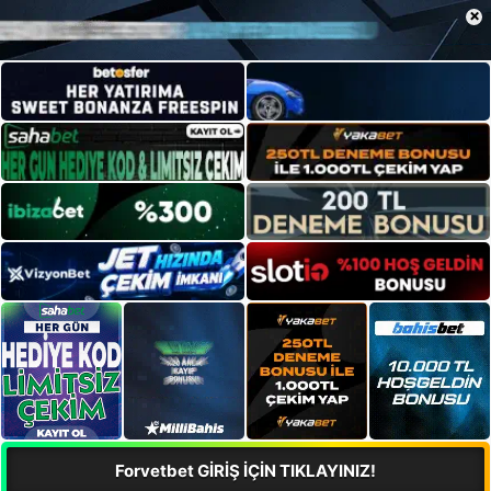
×
Forvetbet GİRİŞ İÇİN TIKLAYINIZ!