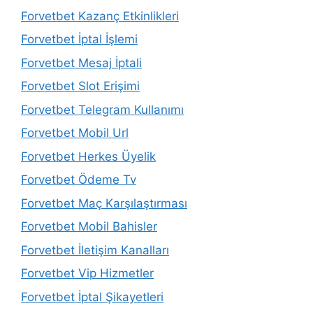
Forvetbet Kazanç Etkinlikleri
Forvetbet İptal İşlemi
Forvetbet Mesaj İptali
Forvetbet Slot Erişimi
Forvetbet Telegram Kullanımı
Forvetbet Mobil Url
Forvetbet Herkes Üyelik
Forvetbet Ödeme Tv
Forvetbet Maç Karşılaştırması
Forvetbet Mobil Bahisler
Forvetbet İletişim Kanalları
Forvetbet Vip Hizmetler
Forvetbet İptal Şikayetleri