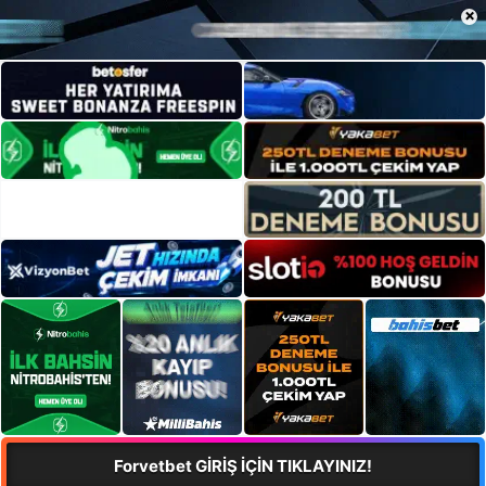
×
Forvetbet GİRİŞ İÇİN TIKLAYINIZ!