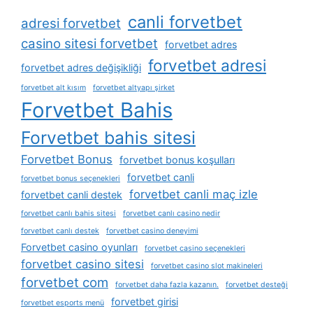
canli forvetbet
adresi forvetbet
casino sitesi forvetbet
forvetbet adres
forvetbet adresi
forvetbet adres değişikliği
forvetbet alt kısım
forvetbet altyapı şirket
Forvetbet Bahis
Forvetbet bahis sitesi
Forvetbet Bonus
forvetbet bonus koşulları
forvetbet canli
forvetbet bonus seçenekleri
forvetbet canli maç izle
forvetbet canli destek
forvetbet canlı bahis sitesi
forvetbet canlı casino nedir
forvetbet canlı destek
forvetbet casino deneyimi
Forvetbet casino oyunları
forvetbet casino seçenekleri
forvetbet casino sitesi
forvetbet casino slot makineleri
forvetbet com
forvetbet daha fazla kazanın.
forvetbet desteği
forvetbet girisi
forvetbet esports menü