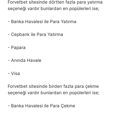
Forvetbet sitesinde dörtten fazla para yatırma
seçeneği vardır bunlardan en popülerleri ise;
- Banka Havalesi ile Para Yatırma
- Cepbank ile Para Yatırma
- Papara
- Anında Havale
- Visa
Forvetbet sitesinde birden fazla para çekme
seçeneği vardır bunlardan en popülerleri ise;
- Banka Havalesi ile Para Çekme