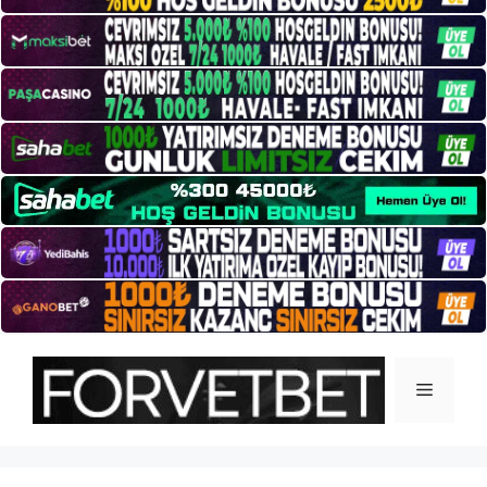
İçeriğe
atla
Menü