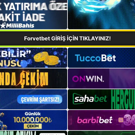
Forvetbet GİRİŞ İÇİN TIKLAYINIZ!