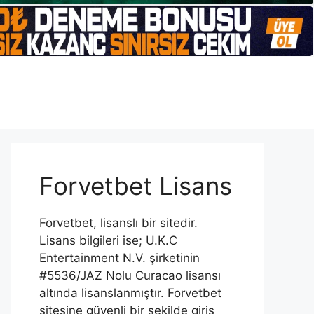
Forvetbet Lisans
Forvetbet, lisanslı bir sitedir.
Lisans bilgileri ise; U.K.C
Entertainment N.V. şirketinin
#5536/JAZ Nolu Curacao lisansı
altında lisanslanmıştır. Forvetbet
sitesine güvenli bir şekilde giriş