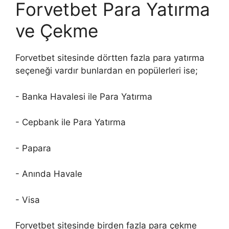
Forvetbet Para Yatırma
ve Çekme
Forvetbet sitesinde dörtten fazla para yatırma
seçeneği vardır bunlardan en popülerleri ise;
- Banka Havalesi ile Para Yatırma
- Cepbank ile Para Yatırma
- Papara
- Anında Havale
- Visa
Forvetbet sitesinde birden fazla para çekme