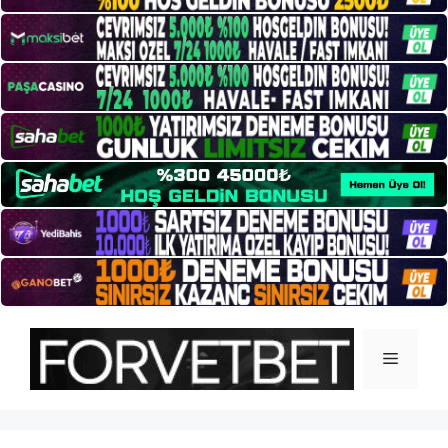
İçeriğe
atla
Menü