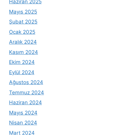
Haziran 2025
Mayıs 2025
Şubat 2025
Ocak 2025
Aralık 2024
Kasım 2024
Ekim 2024
Eylül 2024
Ağustos 2024
Temmuz 2024
Haziran 2024
Mayıs 2024
Nisan 2024
Mart 2024