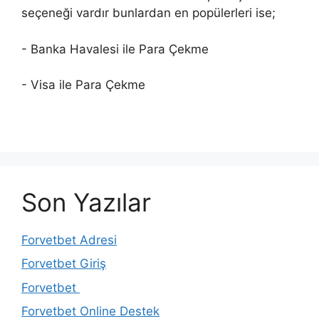
seçeneği vardır bunlardan en popülerleri ise;
- Banka Havalesi ile Para Çekme
- Visa ile Para Çekme
Son Yazılar
Forvetbet Adresi
Forvetbet Giriş
Forvetbet
Forvetbet Online Destek