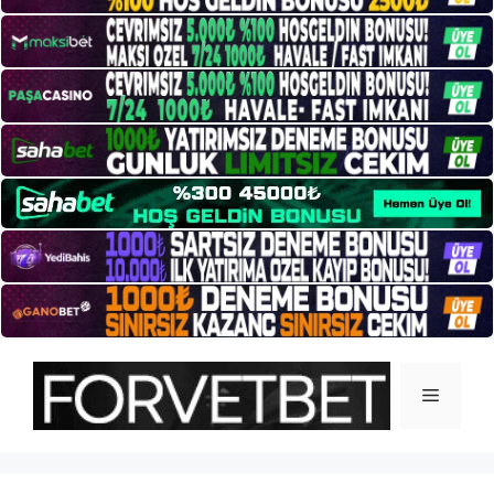
İçeriğe
atla
Menü