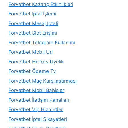
Forvetbet Kazanç Etkinlikleri
Forvetbet İptal İşlemi
Forvetbet Mesaj İptali
Forvetbet Slot Erişimi
Forvetbet Telegram Kullanımı
Forvetbet Mobil Url
Forvetbet Herkes Üyelik
Forvetbet Ödeme Tv
Forvetbet Maç Karşılaştırması
Forvetbet Mobil Bahisler
Forvetbet İletişim Kanalları
Forvetbet Vip Hizmetler
Forvetbet İptal Şikayetleri