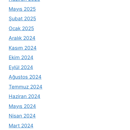
Mayıs 2025
Şubat 2025
Ocak 2025
Aralık 2024
Kasım 2024
Ekim 2024
Eylül 2024
Ağustos 2024
Temmuz 2024
Haziran 2024
Mayıs 2024
Nisan 2024
Mart 2024