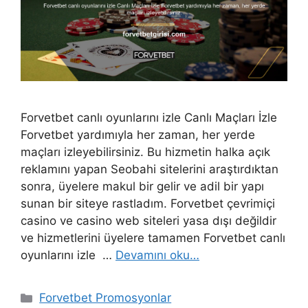
Forvetbet canlı oyunlarını izle Canlı Maçları İzle
Forvetbet yardımıyla her zaman, her yerde
maçları izleyebilirsiniz. Bu hizmetin halka açık
reklamını yapan Seobahi sitelerini araştırdıktan
sonra, üyelere makul bir gelir ve adil bir yapı
sunan bir siteye rastladım. Forvetbet çevrimiçi
casino ve casino web siteleri yasa dışı değildir
ve hizmetlerini üyelere tamamen Forvetbet canlı
oyunlarını izle …
Devamını oku…
Kategoriler
Forvetbet Promosyonlar