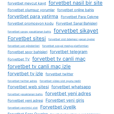
forvetbet nasil bir site
forvetbet mevcut kayıt
Forvetbet olumsuz yorumlar
forvetbet online bahis
forvetbet para yatirma
Forvetbet Para Çekme
forvetbet promosyon kodu
Forvetbet Sanal Bahisleri
forvetbet sikayet
forvetbet savaş yasaklanan bahis
Forvetbet sitesi
forvetbet slot ödemesi yapan üyeler
forvetbet son gönderileri
forvetbet sosyal medya platformları
forvetbet telegram
Forvetbet spor bahisleri
forvetbet tv canli maç
Forvetbet TV
forvetbet tv canli maç izle
forvetbet tv izle
forvetbet twitter
forvetbet twitter adres
forvetbet video slot oyunu nedir
Forvetbet web sitesi
forvetbet whatsapp
forvetbet yeni adres
forvetbet yasaklanan bahis
Forvetbet yeni giriş
Forvetbet yeni adresi
Forvetbet üyelik
forvetbet çevrimiçi slot
Forvetbet Şans Oyunları