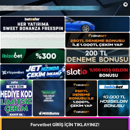
×
Forvetbet GİRİŞ İÇİN TIKLAYINIZ!