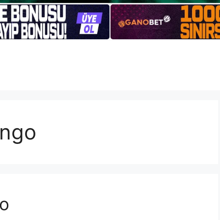
ingo
go