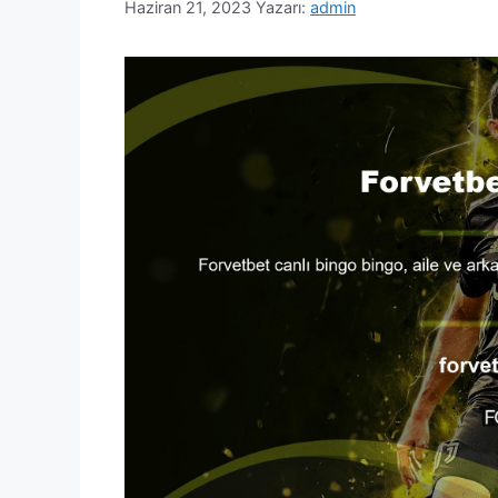
Haziran 21, 2023
Yazarı:
admin