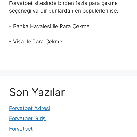
Forvetbet sitesinde birden fazla para çekme
seçeneği vardır bunlardan en popülerleri ise;
- Banka Havalesi ile Para Çekme
- Visa ile Para Çekme
Son Yazılar
Forvetbet Adresi
Forvetbet Giriş
Forvetbet