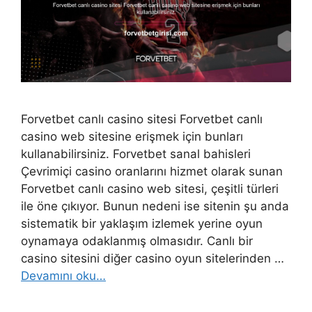
Forvetbet canlı casino sitesi Forvetbet canlı
casino web sitesine erişmek için bunları
kullanabilirsiniz. Forvetbet sanal bahisleri
Çevrimiçi casino oranlarını hizmet olarak sunan
Forvetbet canlı casino web sitesi, çeşitli türleri
ile öne çıkıyor. Bunun nedeni ise sitenin şu anda
sistematik bir yaklaşım izlemek yerine oyun
oynamaya odaklanmış olmasıdır. Canlı bir
casino sitesini diğer casino oyun sitelerinden …
Devamını oku…