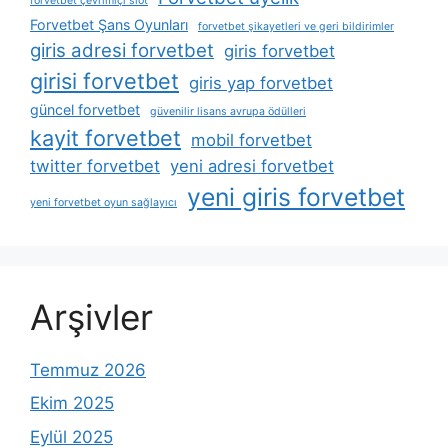
forvetbet çevrimiçi slot
Forvetbet Şans Oyunları
forvetbet şikayetleri ve geri bildirimler
giris adresi forvetbet
giris forvetbet
girisi forvetbet
giris yap forvetbet
güncel forvetbet
güvenilir lisans avrupa ödülleri
kayit forvetbet
mobil forvetbet
twitter forvetbet
yeni adresi forvetbet
yeni giris forvetbet
yeni forvetbet oyun sağlayıcı
Arşivler
Temmuz 2026
Ekim 2025
Eylül 2025