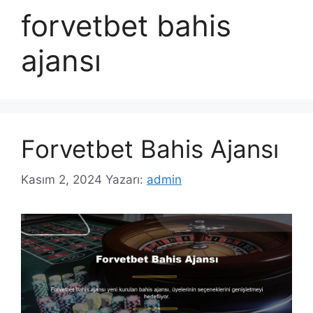
forvetbet bahis
ajansı
Forvetbet Bahis Ajansı
Kasım 2, 2024
Yazarı:
admin