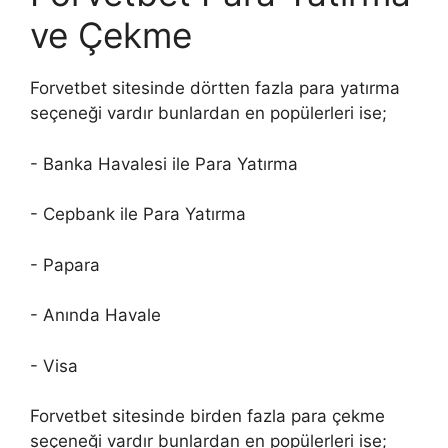
ve Çekme
Forvetbet sitesinde dörtten fazla para yatırma
seçeneği vardır bunlardan en popülerleri ise;
- Banka Havalesi ile Para Yatırma
- Cepbank ile Para Yatırma
- Papara
- Anında Havale
- Visa
Forvetbet sitesinde birden fazla para çekme
seçeneği vardır bunlardan en popülerleri ise;