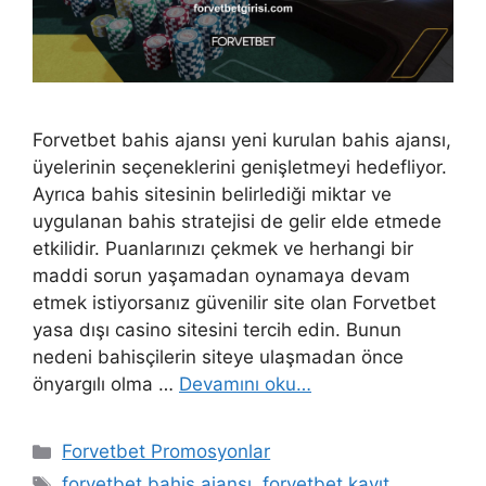
Forvetbet bahis ajansı yeni kurulan bahis ajansı,
üyelerinin seçeneklerini genişletmeyi hedefliyor.
Ayrıca bahis sitesinin belirlediği miktar ve
uygulanan bahis stratejisi de gelir elde etmede
etkilidir. Puanlarınızı çekmek ve herhangi bir
maddi sorun yaşamadan oynamaya devam
etmek istiyorsanız güvenilir site olan Forvetbet
yasa dışı casino sitesini tercih edin. Bunun
nedeni bahisçilerin siteye ulaşmadan önce
önyargılı olma …
Devamını oku…
Kategoriler
Forvetbet Promosyonlar
Etiketler
forvetbet bahis ajansı
,
forvetbet kayıt