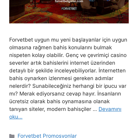
Forvetbet uygun mu yeni başlayanlar için uygun
olmasına rağmen bahis konularını bulmak
nispeten kolay olabilir. Genç ve çevrimiçi casino
severler artık bahislerini internet üzerinden
detaylı bir şekilde inceleyebiliyorlar. İnternetten
bahis oynarken izlenmesi gereken adımlar
nelerdir? Sunabileceğiniz herhangi bir ipucu var
mı? Merak ediyorsanız cevap hayır. İnsanların
ücretsiz olarak bahis oynamasına olanak
tanıyan siteler, modern bahisçiler …
Devamını
oku…
Kategoriler
Forvetbet Promosyonlar