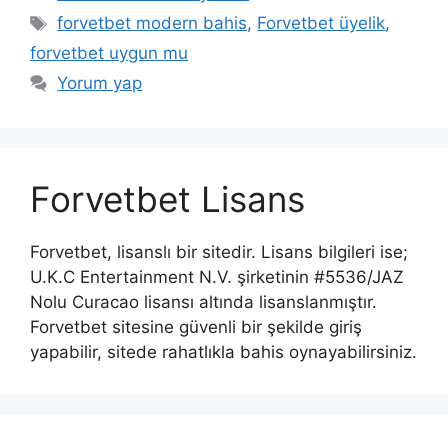
Etiketler
forvetbet modern bahis
,
Forvetbet üyelik
,
forvetbet uygun mu
Yorum yap
Forvetbet Lisans
Forvetbet, lisanslı bir sitedir. Lisans bilgileri ise;
U.K.C Entertainment N.V. şirketinin #5536/JAZ
Nolu Curacao lisansı altında lisanslanmıştır.
Forvetbet sitesine güvenli bir şekilde giriş
yapabilir, sitede rahatlıkla bahis oynayabilirsiniz.