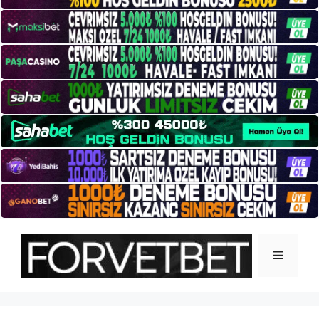
İçeriğe
atla
Menü