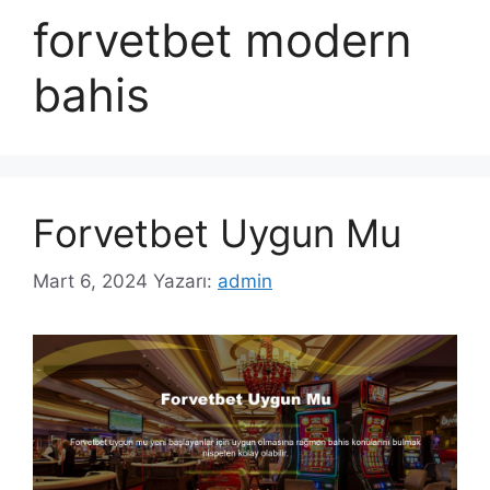
forvetbet modern
bahis
Forvetbet Uygun Mu
Mart 6, 2024
Yazarı:
admin