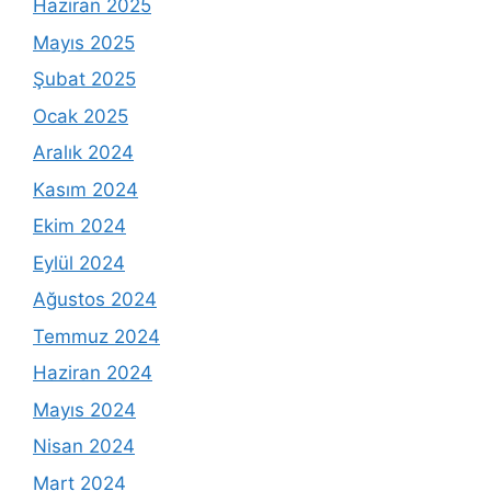
Haziran 2025
Mayıs 2025
Şubat 2025
Ocak 2025
Aralık 2024
Kasım 2024
Ekim 2024
Eylül 2024
Ağustos 2024
Temmuz 2024
Haziran 2024
Mayıs 2024
Nisan 2024
Mart 2024