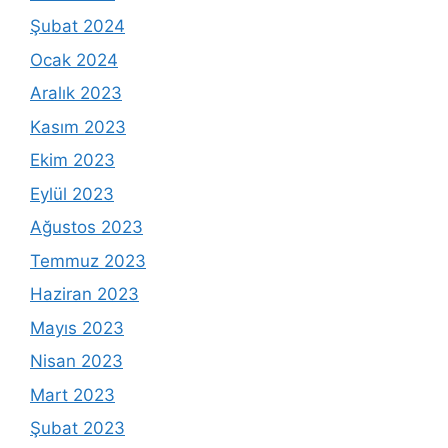
Şubat 2024
Ocak 2024
Aralık 2023
Kasım 2023
Ekim 2023
Eylül 2023
Ağustos 2023
Temmuz 2023
Haziran 2023
Mayıs 2023
Nisan 2023
Mart 2023
Şubat 2023