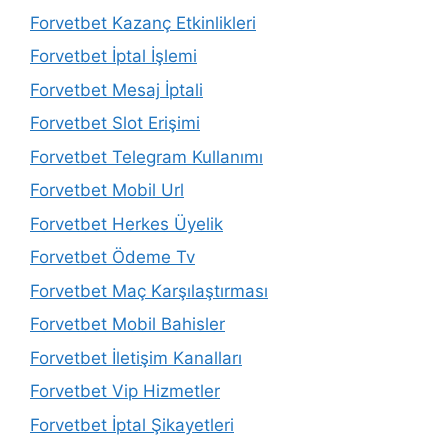
Forvetbet Kazanç Etkinlikleri
Forvetbet İptal İşlemi
Forvetbet Mesaj İptali
Forvetbet Slot Erişimi
Forvetbet Telegram Kullanımı
Forvetbet Mobil Url
Forvetbet Herkes Üyelik
Forvetbet Ödeme Tv
Forvetbet Maç Karşılaştırması
Forvetbet Mobil Bahisler
Forvetbet İletişim Kanalları
Forvetbet Vip Hizmetler
Forvetbet İptal Şikayetleri