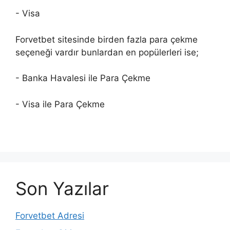
- Visa
Forvetbet sitesinde birden fazla para çekme
seçeneği vardır bunlardan en popülerleri ise;
- Banka Havalesi ile Para Çekme
- Visa ile Para Çekme
Son Yazılar
Forvetbet Adresi