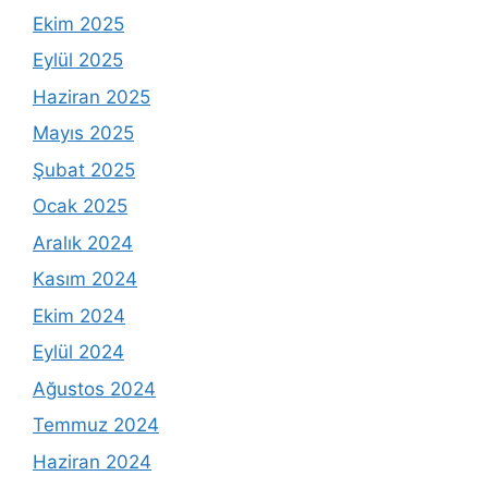
Ekim 2025
Eylül 2025
Haziran 2025
Mayıs 2025
Şubat 2025
Ocak 2025
Aralık 2024
Kasım 2024
Ekim 2024
Eylül 2024
Ağustos 2024
Temmuz 2024
Haziran 2024