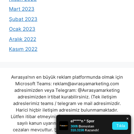
Mart 2023
Şubat 2023
Ocak 2023
Aralık 2022
Kasım 2022
Avrasya'nın en büyük reklam platformunda olmak için
Microsoft Teams:
reklam@avrasyamarketing.com
adresimizden veya Telegram: @Avrasyamarketing
adresimizden irtibat kurabilirsiniz. (Tek iletişim
adreslerimiz teams / telegram ve mail adresimizdir.
Harici hiçbir iletişim adresimiz bulunmamaktadır.
Lütfen itibar etmeyiniz.) Türkiye yasalarına göre 7258
sayılı kanun uyarınca yasa dışı bahis oynamanın
cezaları mevcuttur. Şu an bulunduğunuz site hiç bir