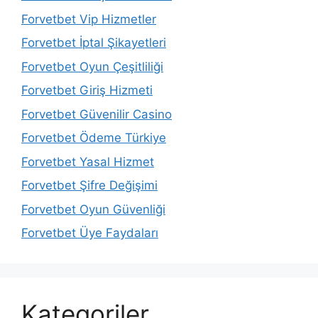
Forvetbet Vip Hizmetler
Forvetbet İptal Şikayetleri
Forvetbet Oyun Çeşitliliği
Forvetbet Giriş Hizmeti
Forvetbet Güvenilir Casino
Forvetbet Ödeme Türkiye
Forvetbet Yasal Hizmet
Forvetbet Şifre Değişimi
Forvetbet Oyun Güvenliği
Forvetbet Üye Faydaları
Kategoriler