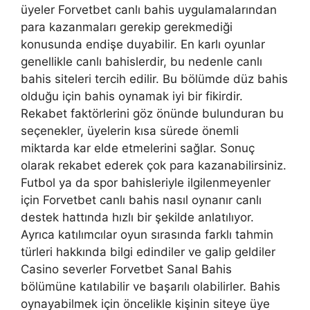
üyeler Forvetbet canlı bahis uygulamalarından
para kazanmaları gerekip gerekmediği
konusunda endişe duyabilir. En karlı oyunlar
genellikle canlı bahislerdir, bu nedenle canlı
bahis siteleri tercih edilir. Bu bölümde düz bahis
olduğu için bahis oynamak iyi bir fikirdir.
Rekabet faktörlerini göz önünde bulunduran bu
seçenekler, üyelerin kısa sürede önemli
miktarda kar elde etmelerini sağlar. Sonuç
olarak rekabet ederek çok para kazanabilirsiniz.
Futbol ya da spor bahisleriyle ilgilenmeyenler
için Forvetbet canlı bahis nasıl oynanır canlı
destek hattında hızlı bir şekilde anlatılıyor.
Ayrıca katılımcılar oyun sırasında farklı tahmin
türleri hakkında bilgi edindiler ve galip geldiler
Casino severler Forvetbet Sanal Bahis
bölümüne katılabilir ve başarılı olabilirler. Bahis
oynayabilmek için öncelikle kişinin siteye üye