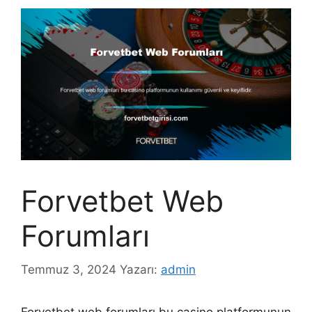
Forvetbet Web
Forumları
Temmuz 3, 2024
Yazarı:
admin