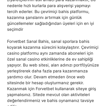
nedenle hızlı kurlarla para alışverişi yapmayı
tercih ederler. Bu çevrimiçi bahis platformu,
kazanma şanslarını artırmak için günlük
güncellemeler sağladığından üyeleri için en iyi
seçimdir
Forvetbet Sanal Bahis, sanal sporlara bahis
koyarak kazanma sürecini kolaylaştırır. Çevrimiçi
casino platformu aynı zamanda aboneleri için
özel sanal casino etkinliklerine de ev sahipliği
yapıyor. Bu web sitesi, alan adınızı portföyünüze
yerleştirerek daha fazla para kazanmanıza
yardımcı olur. Devam etmeden önce web
sitesinde bir hesap oluşturmanız gerekir.
Kazanmak için Forvetbet kullanarak siteye giriş
yapmalısınız. Sitede mevcut olan aktiviteleri
değerlendirmeniz ve bahis oynamanız tavsiye