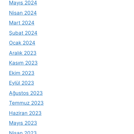
Mayıs 2024
Nisan 2024
Mart 2024
Şubat 2024
Ocak 2024
Aralık 2023
Kasım 2023
Ekim 2023
Eylül 2023
Ağustos 2023
Temmuz 2023
Haziran 2023
Mayıs 2023
Nisan 2023