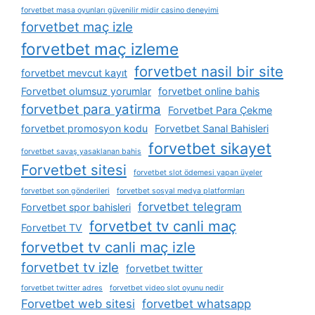
forvetbet masa oyunları güvenilir midir casino deneyimi
forvetbet maç izle
forvetbet maç izleme
forvetbet nasil bir site
forvetbet mevcut kayıt
Forvetbet olumsuz yorumlar
forvetbet online bahis
forvetbet para yatirma
Forvetbet Para Çekme
forvetbet promosyon kodu
Forvetbet Sanal Bahisleri
forvetbet sikayet
forvetbet savaş yasaklanan bahis
Forvetbet sitesi
forvetbet slot ödemesi yapan üyeler
forvetbet son gönderileri
forvetbet sosyal medya platformları
forvetbet telegram
Forvetbet spor bahisleri
forvetbet tv canli maç
Forvetbet TV
forvetbet tv canli maç izle
forvetbet tv izle
forvetbet twitter
forvetbet twitter adres
forvetbet video slot oyunu nedir
Forvetbet web sitesi
forvetbet whatsapp