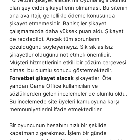
Forvetbet şikayet alacak mı Oyunla ilgili olumlu
olan şey ciddi şikayetlerin olmaması. Bu sitenin
ana avantajı, genellikle ödeme konusunda
şikayet etmemesidir. Bahisçiler şikayet
çalışmamızda daha yüksek puan aldı. Şikayet
de reddedildi. Ancak tüm sorunların
çözüldüğünü söyleyemeyiz. Sık sık asılsız
şikayetler olduğunu not etmek önemlidir.
Müşteri hizmetlerinin etkili bir çözüm çerçevesi
olması bu olumlu sonucu göstermektedir.
Forvetbet şikayet alacak
şikayetleri Öte
yandan Game Office kullanıcıları ve
sözlüklerden gelen incelemeler de olumlu oldu.
Bu incelemede site üyeleri kamuoyuna karşı
memnuniyetlerini ifade etmektedirler.
Bir oyuncunun hesabını hızlı bir şekilde
kapatmanız gerekmez. İşlem bir günde