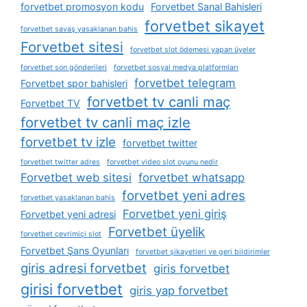
forvetbet promosyon kodu
Forvetbet Sanal Bahisleri
forvetbet sikayet
forvetbet savaş yasaklanan bahis
Forvetbet sitesi
forvetbet slot ödemesi yapan üyeler
forvetbet son gönderileri
forvetbet sosyal medya platformları
forvetbet telegram
Forvetbet spor bahisleri
forvetbet tv canli maç
Forvetbet TV
forvetbet tv canli maç izle
forvetbet tv izle
forvetbet twitter
forvetbet twitter adres
forvetbet video slot oyunu nedir
Forvetbet web sitesi
forvetbet whatsapp
forvetbet yeni adres
forvetbet yasaklanan bahis
Forvetbet yeni giriş
Forvetbet yeni adresi
Forvetbet üyelik
forvetbet çevrimiçi slot
Forvetbet Şans Oyunları
forvetbet şikayetleri ve geri bildirimler
giris adresi forvetbet
giris forvetbet
girisi forvetbet
giris yap forvetbet