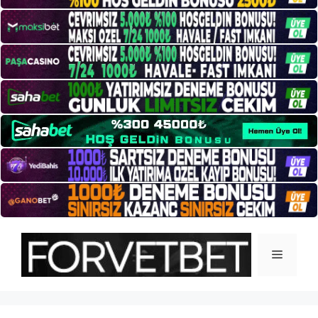
İçeriğe
atla
Menü