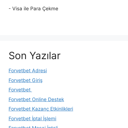
- Visa ile Para Çekme
Son Yazılar
Forvetbet Adresi
Forvetbet Giriş
Forvetbet
Forvetbet Online Destek
Forvetbet Kazanç Etkinlikleri
Forvetbet İptal İşlemi