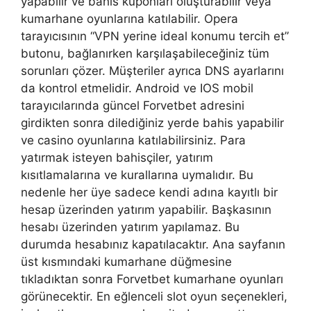
yapabilir ve bahis kuponları oluşturabilir veya
kumarhane oyunlarına katılabilir. Opera
tarayıcısının “VPN yerine ideal konumu tercih et”
butonu, bağlanırken karşılaşabileceğiniz tüm
sorunları çözer. Müşteriler ayrıca DNS ayarlarını
da kontrol etmelidir. Android ve IOS mobil
tarayıcılarında güncel Forvetbet adresini
girdikten sonra dilediğiniz yerde bahis yapabilir
ve casino oyunlarına katılabilirsiniz. Para
yatırmak isteyen bahisçiler, yatırım
kısıtlamalarına ve kurallarına uymalıdır. Bu
nedenle her üye sadece kendi adına kayıtlı bir
hesap üzerinden yatırım yapabilir. Başkasının
hesabı üzerinden yatırım yapılamaz. Bu
durumda hesabınız kapatılacaktır. Ana sayfanın
üst kısmındaki kumarhane düğmesine
tıkladıktan sonra Forvetbet kumarhane oyunları
görünecektir. En eğlenceli slot oyun seçenekleri,