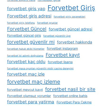
forvetbet esports menü
Forvetbet Giriş
forvetbet giris yap
Forvetbet giriş adresi
forvetbet giriş seçenekleri
forvetbet giriş telefonu
forvetbet gruplar
Forvetbet Güncel
forvetbet güncel adresi
Forvetbet güncel giriş
forvetbet güvenilir üye
forvetbet güvenlir mi
forvetbet hakkında
forvetbet instagram
forvetbet hukuk ekibi hizmetler
Forvetbet kayıt
forvetbet i̇ki adımlı doğrulama
forvetbet kaç oldu
forvetbet lisansı
forvetbet masa oyunları güvenilir midir casino deneyimi
forvetbet maç izle
forvetbet maç izleme
forvetbet nasil bir site
forvetbet mevcut kayıt
Forvetbet olumsuz yorumlar
forvetbet online bahis
forvetbet para yatirma
Forvetbet Para Çekme