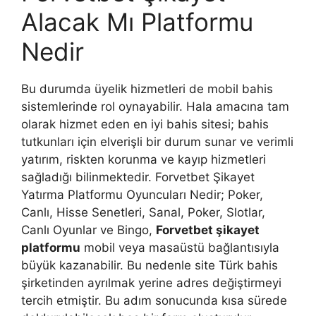
Alacak Mı Platformu
Nedir
Bu durumda üyelik hizmetleri de mobil bahis
sistemlerinde rol oynayabilir. Hala amacına tam
olarak hizmet eden en iyi bahis sitesi; bahis
tutkunları için elverişli bir durum sunar ve verimli
yatırım, riskten korunma ve kayıp hizmetleri
sağladığı bilinmektedir. Forvetbet Şikayet
Yatırma Platformu Oyuncuları Nedir; Poker,
Canlı, Hisse Senetleri, Sanal, Poker, Slotlar,
Canlı Oyunlar ve Bingo,
Forvetbet şikayet
platformu
mobil veya masaüstü bağlantısıyla
büyük kazanabilir. Bu nedenle site Türk bahis
şirketinden ayrılmak yerine adres değiştirmeyi
tercih etmiştir. Bu adım sonucunda kısa sürede