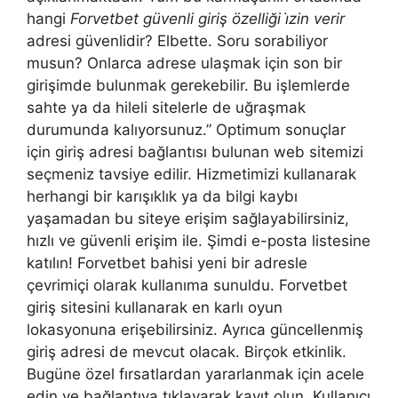
hangi
Forvetbet güvenli giriş özelliği i̇zin verir
adresi güvenlidir? Elbette. Soru sorabiliyor
musun? Onlarca adrese ulaşmak için son bir
girişimde bulunmak gerekebilir. Bu işlemlerde
sahte ya da hileli sitelerle de uğraşmak
durumunda kalıyorsunuz.” Optimum sonuçlar
için giriş adresi bağlantısı bulunan web sitemizi
seçmeniz tavsiye edilir. Hizmetimizi kullanarak
herhangi bir karışıklık ya da bilgi kaybı
yaşamadan bu siteye erişim sağlayabilirsiniz,
hızlı ve güvenli erişim ile. Şimdi e-posta listesine
katılın! Forvetbet bahisi yeni bir adresle
çevrimiçi olarak kullanıma sunuldu. Forvetbet
giriş sitesini kullanarak en karlı oyun
lokasyonuna erişebilirsiniz. Ayrıca güncellenmiş
giriş adresi de mevcut olacak. Birçok etkinlik.
Bugüne özel fırsatlardan yararlanmak için acele
edin ve bağlantıya tıklayarak kayıt olun. Kullanıcı