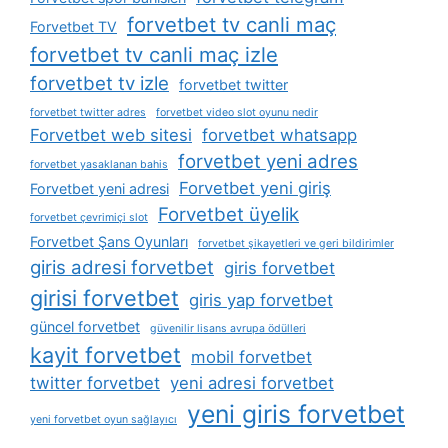
forvetbet tv canli maç
Forvetbet TV
forvetbet tv canli maç izle
forvetbet tv izle
forvetbet twitter
forvetbet twitter adres
forvetbet video slot oyunu nedir
Forvetbet web sitesi
forvetbet whatsapp
forvetbet yeni adres
forvetbet yasaklanan bahis
Forvetbet yeni giriş
Forvetbet yeni adresi
Forvetbet üyelik
forvetbet çevrimiçi slot
Forvetbet Şans Oyunları
forvetbet şikayetleri ve geri bildirimler
giris adresi forvetbet
giris forvetbet
girisi forvetbet
giris yap forvetbet
güncel forvetbet
güvenilir lisans avrupa ödülleri
kayit forvetbet
mobil forvetbet
twitter forvetbet
yeni adresi forvetbet
yeni giris forvetbet
yeni forvetbet oyun sağlayıcı