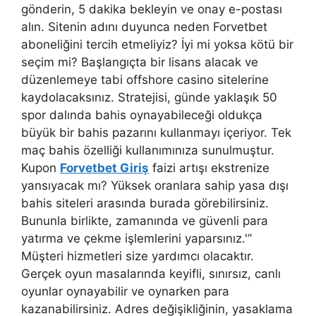
gönderin, 5 dakika bekleyin ve onay e-postası
alın. Sitenin adını duyunca neden Forvetbet
aboneliğini tercih etmeliyiz? İyi mi yoksa kötü bir
seçim mi? Başlangıçta bir lisans alacak ve
düzenlemeye tabi offshore casino sitelerine
kaydolacaksınız. Stratejisi, günde yaklaşık 50
spor dalında bahis oynayabileceği oldukça
büyük bir bahis pazarını kullanmayı içeriyor. Tek
maç bahis özelliği kullanımınıza sunulmuştur.
Kupon
Forvetbet Giriş
faizi artışı ekstrenize
yansıyacak mı? Yüksek oranlara sahip yasa dışı
bahis siteleri arasında burada görebilirsiniz.
Bununla birlikte, zamanında ve güvenli para
yatırma ve çekme işlemlerini yaparsınız.'”
Müşteri hizmetleri size yardımcı olacaktır.
Gerçek oyun masalarında keyifli, sınırsız, canlı
oyunlar oynayabilir ve oynarken para
kazanabilirsiniz. Adres değişikliğinin, yasaklama