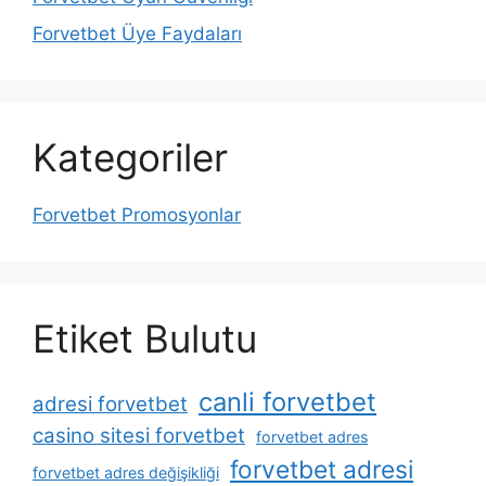
Forvetbet Üye Faydaları
Kategoriler
Forvetbet Promosyonlar
Etiket Bulutu
canli forvetbet
adresi forvetbet
casino sitesi forvetbet
forvetbet adres
forvetbet adresi
forvetbet adres değişikliği