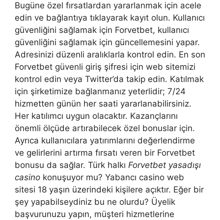
Bugüne özel fırsatlardan yararlanmak için acele
edin ve bağlantıya tıklayarak kayıt olun. Kullanıcı
güvenliğini sağlamak için Forvetbet, kullanıcı
güvenliğini sağlamak için güncellemesini yapar.
Adresinizi düzenli aralıklarla kontrol edin. En son
Forvetbet güvenli giriş şifresi için web sitemizi
kontrol edin veya Twitter’da takip edin. Katılmak
için şirketimize bağlanmanız yeterlidir; 7/24
hizmetten günün her saati yararlanabilirsiniz.
Her katılımcı uygun olacaktır. Kazançlarını
önemli ölçüde artırabilecek özel bonuslar için.
Ayrıca kullanıcılara yatırımlarını değerlendirme
ve gelirlerini artırma fırsatı veren bir Forvetbet
bonusu da sağlar. Türk halkı
Forvetbet yasadışı
casino
konuşuyor mu? Yabancı casino web
sitesi 18 yaşın üzerindeki kişilere açıktır. Eğer bir
şey yapabilseydiniz bu ne olurdu? Üyelik
başvurunuzu yapın, müşteri hizmetlerine