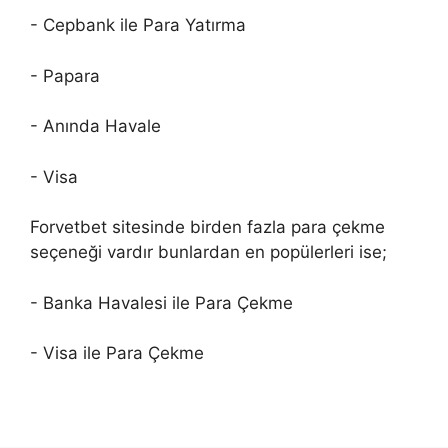
- Cepbank ile Para Yatırma
- Papara
- Anında Havale
- Visa
Forvetbet sitesinde birden fazla para çekme
seçeneği vardır bunlardan en popülerleri ise;
- Banka Havalesi ile Para Çekme
- Visa ile Para Çekme