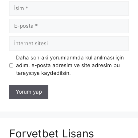
İsim
E-
posta
İnternet
sitesi
Daha sonraki yorumlarımda kullanılması için
adım, e-posta adresim ve site adresim bu
tarayıcıya kaydedilsin.
Forvetbet Lisans