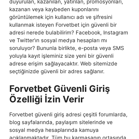
duyurulan, kazanılan, yatırılan, promosyonları,
kazanan veya kaybeden kuponlarını
görüntülemek için kullanıcı adı ve şifresini
kullanmak isteyen Forvetbet için güvenli bir
adresi nerede bulabilirim? Facebook, Instagram
ve Twitter’ın sosyal medya hesapları mı
soruluyor? Bununla birlikte, e-posta veya SMS
yoluyla kayıt işleminiz size yeni bir güvenli
adrese erişim sağlayacaktır. Web sitemizde
seçtiğinizde güvenli bir adres sağlanır.
Forvetbet Güvenli Giriş
Özelliği İzin Verir
Forvetbet güvenli giriş adresi çeşitli forumlarda,
blog sayfalarında, paylaşım sitelerinde ve
sosyal medya hesaplarında kamuya
açıklanmaktadır. Tüm bu karmaşanın ortasında