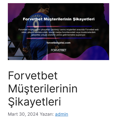
Forvetbet
Müşterilerinin
Şikayetleri
Mart 30, 2024
Yazarı:
admin