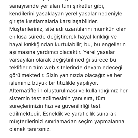
sanayisinde yer alan tüm şirketler gibi,
kendilerini yasaklayan yerel yasalar nedeniyle
girişte kısıtlamalarla karşılaşabilirler.
Müşterileriniz, site adı uzantılarını mümkün olan
en kısa sürede değiştirerek hayal kırıklığı ve
hayal kırıklığından kurtulabilir; bu, bu engellerin
aşılmasına yardımcı olacaktır. Yerel yasalar
varsayılan olarak değiştirilmediği sürece bu
tekliflerin tüm web sitelerinde devam edeceği
görülmektedir. Sizin yanınızda olacağız ve her
işleminiz büyük bir titizlikle yapılıyor.
Alternatiflerin oluşturulması ve kullandığımız her
sistemin test edilmesinin yanı sıra, tüm
süreçlerimizin hızı ve güvenilirliği test
edilmektedir. Esneklik ve yaratıcılık sunarak
müşterilerinizi sınırlamadan seçim yapmalarına
olanak tanırsınız.