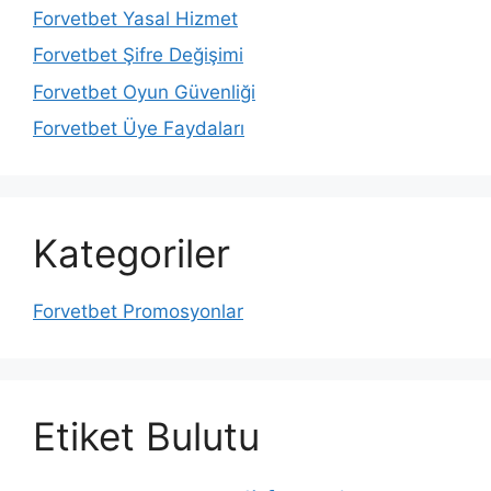
Forvetbet Yasal Hizmet
Forvetbet Şifre Değişimi
Forvetbet Oyun Güvenliği
Forvetbet Üye Faydaları
Kategoriler
Forvetbet Promosyonlar
Etiket Bulutu