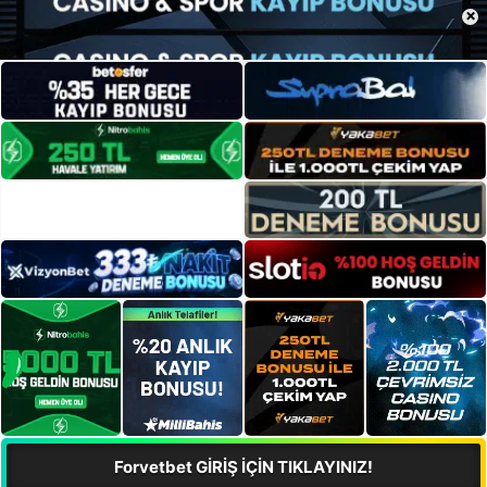
×
Forvetbet GİRİŞ İÇİN TIKLAYINIZ!