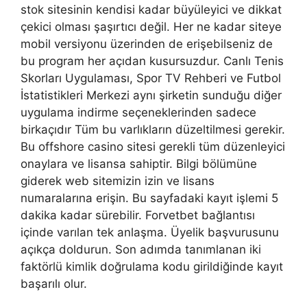
stok sitesinin kendisi kadar büyüleyici ve dikkat
çekici olması şaşırtıcı değil. Her ne kadar siteye
mobil versiyonu üzerinden de erişebilseniz de
bu program her açıdan kusursuzdur. Canlı Tenis
Skorları Uygulaması, Spor TV Rehberi ve Futbol
İstatistikleri Merkezi aynı şirketin sunduğu diğer
uygulama indirme seçeneklerinden sadece
birkaçıdır Tüm bu varlıkların düzeltilmesi gerekir.
Bu offshore casino sitesi gerekli tüm düzenleyici
onaylara ve lisansa sahiptir. Bilgi bölümüne
giderek web sitemizin izin ve lisans
numaralarına erişin. Bu sayfadaki kayıt işlemi 5
dakika kadar sürebilir. Forvetbet bağlantısı
içinde varılan tek anlaşma. Üyelik başvurusunu
açıkça doldurun. Son adımda tanımlanan iki
faktörlü kimlik doğrulama kodu girildiğinde kayıt
başarılı olur.