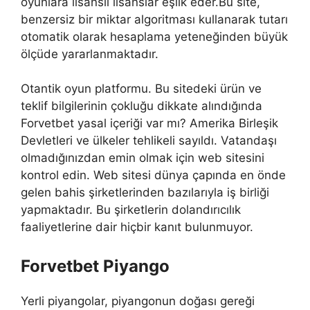
oyunlara lisanslı lisanslar eşlik eder.Bu site,
benzersiz bir miktar algoritması kullanarak tutarı
otomatik olarak hesaplama yeteneğinden büyük
ölçüde yararlanmaktadır.
Otantik oyun platformu. Bu sitedeki ürün ve
teklif bilgilerinin çokluğu dikkate alındığında
Forvetbet yasal içeriği var mı? Amerika Birleşik
Devletleri ve ülkeler tehlikeli sayıldı. Vatandaşı
olmadığınızdan emin olmak için web sitesini
kontrol edin. Web sitesi dünya çapında en önde
gelen bahis şirketlerinden bazılarıyla iş birliği
yapmaktadır. Bu şirketlerin dolandırıcılık
faaliyetlerine dair hiçbir kanıt bulunmuyor.
Forvetbet Piyango
Yerli piyangolar, piyangonun doğası gereği