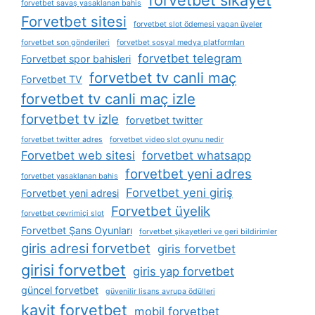
forvetbet sikayet
forvetbet savaş yasaklanan bahis
Forvetbet sitesi
forvetbet slot ödemesi yapan üyeler
forvetbet son gönderileri
forvetbet sosyal medya platformları
forvetbet telegram
Forvetbet spor bahisleri
forvetbet tv canli maç
Forvetbet TV
forvetbet tv canli maç izle
forvetbet tv izle
forvetbet twitter
forvetbet twitter adres
forvetbet video slot oyunu nedir
Forvetbet web sitesi
forvetbet whatsapp
forvetbet yeni adres
forvetbet yasaklanan bahis
Forvetbet yeni giriş
Forvetbet yeni adresi
Forvetbet üyelik
forvetbet çevrimiçi slot
Forvetbet Şans Oyunları
forvetbet şikayetleri ve geri bildirimler
giris adresi forvetbet
giris forvetbet
girisi forvetbet
giris yap forvetbet
güncel forvetbet
güvenilir lisans avrupa ödülleri
kayit forvetbet
mobil forvetbet