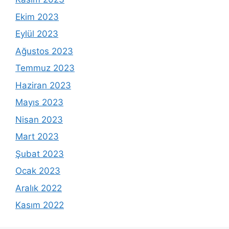
Ekim 2023
Eylül 2023
Ağustos 2023
Temmuz 2023
Haziran 2023
Mayıs 2023
Nisan 2023
Mart 2023
Şubat 2023
Ocak 2023
Aralık 2022
Kasım 2022