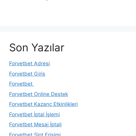
Son Yazılar
Forvetbet Adresi
Forvetbet Giriş
Forvetbet
Forvetbet Online Destek
Forvetbet Kazanç Etkinlikleri
Forvetbet İptal İşlemi
Forvetbet Mesaj İptali
Forvetbet Slot Erişimi