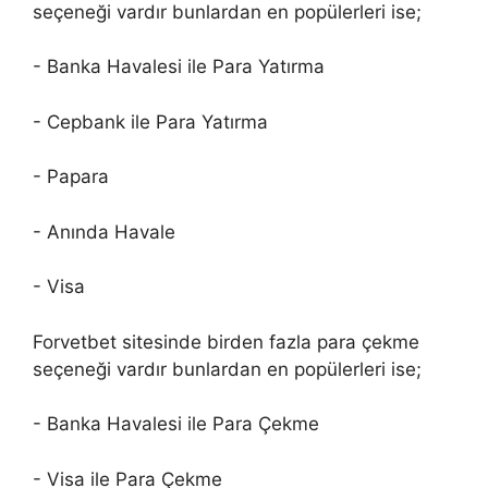
seçeneği vardır bunlardan en popülerleri ise;
- Banka Havalesi ile Para Yatırma
- Cepbank ile Para Yatırma
- Papara
- Anında Havale
- Visa
Forvetbet sitesinde birden fazla para çekme
seçeneği vardır bunlardan en popülerleri ise;
- Banka Havalesi ile Para Çekme
- Visa ile Para Çekme