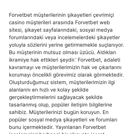
Forvetbet müşterilerinin şikayetleri çevrimiçi
casino müşterileri arasında Forvetbet web
sitesi, şikayet sayfalarındaki, sosyal medya
forumlarındaki veya incelemelerdeki şikayetler
yoluyla sözlerini yerine getirmemekle suçlanıyor.
Bu müşterinin mutsuz olması üzücü. Aldıkları
ikramiye hak ettikleri şeydir.’ Forvetbet, adaleti
kavramayı ve müşterilerimizin hak ve çıkarlarını
korumayı öncelikli görevimiz olarak görmektedir.
Oluşturduğumuz sistem, müşterilerimizin ilgi
alanlarını en hızlı ve kolay şekilde
gerçekleştirmelerini sağlayacak şekilde
tasarlanmış olup, popüler iletişim bilgilerine
sahibiz. Müşterilerinizi bugün koruyun. En
popüler sosyal medya şikayetleri ve forumları
bunu içermektedir. Yayınlanan Forvetbet