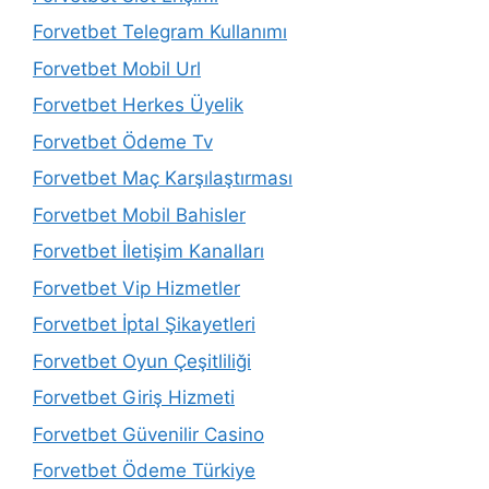
Forvetbet Telegram Kullanımı
Forvetbet Mobil Url
Forvetbet Herkes Üyelik
Forvetbet Ödeme Tv
Forvetbet Maç Karşılaştırması
Forvetbet Mobil Bahisler
Forvetbet İletişim Kanalları
Forvetbet Vip Hizmetler
Forvetbet İptal Şikayetleri
Forvetbet Oyun Çeşitliliği
Forvetbet Giriş Hizmeti
Forvetbet Güvenilir Casino
Forvetbet Ödeme Türkiye