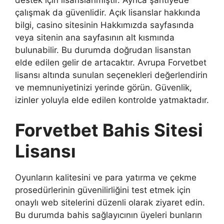
destek için lisanslanmıştır. Ayrıca şantiyede
çalışmak da güvenlidir. Açık lisanslar hakkında
bilgi, casino sitesinin Hakkımızda sayfasında
veya sitenin ana sayfasının alt kısmında
bulunabilir. Bu durumda doğrudan lisanstan
elde edilen gelir de artacaktır. Avrupa Forvetbet
lisansı altında sunulan seçenekleri değerlendirin
ve memnuniyetinizi yerinde görün. Güvenlik,
izinler yoluyla elde edilen kontrolde yatmaktadır.
Forvetbet Bahis Sitesi
Lisansı
Oyunların kalitesini ve para yatırma ve çekme
prosedürlerinin güvenilirliğini test etmek için
onaylı web sitelerini düzenli olarak ziyaret edin.
Bu durumda bahis sağlayıcının üyeleri bunların