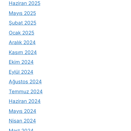
Haziran 2025
Mayıs 2025
Şubat 2025
Ocak 2025
Aralık 2024
Kasım 2024
Ekim 2024
Eylül 2024
Ağustos 2024
Temmuz 2024
Haziran 2024
Mayıs 2024
Nisan 2024
Mart 2024