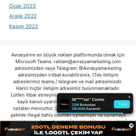
Ocak 2023
Aralık 2022
Kasım 2022
Avrasya'nın en büyük reklam platformunda olmak için
Microsoft Teams:
reklam@avrasyamarketing.com
adresimizden veya Telegram: @Avrasyamarketing
adresimizden irtibat kurabilirsiniz. (Tek iletişim
adreslerimiz teams / telegram ve mail adresimizdir.
Harici hiçbir iletişim adresimiz bulunmamaktadır.
Lütfen itibar etmeyiniz.) Türkiye yasalarına göre 7258
sayılı kanun uyarınca yasa dışı bahis oynamanın
cezaları mevcuttur. Şu an bulunduğunuz site hiç bir
şekilde illegal bahis oyunları oynatmıyor ve oynamaya
aracı olmuyordur.
milyonluk
|
hertabet
|
benjaminsbet
|
×
talihlisaray
|
volvoxbet
|
sultanbet
|
betgoo
|
no1bahis