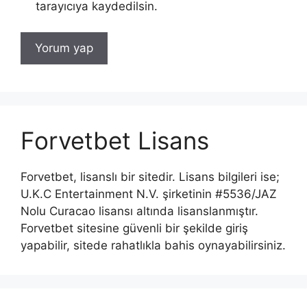
tarayıcıya kaydedilsin.
Forvetbet Lisans
Forvetbet, lisanslı bir sitedir. Lisans bilgileri ise;
U.K.C Entertainment N.V. şirketinin #5536/JAZ
Nolu Curacao lisansı altında lisanslanmıştır.
Forvetbet sitesine güvenli bir şekilde giriş
yapabilir, sitede rahatlıkla bahis oynayabilirsiniz.