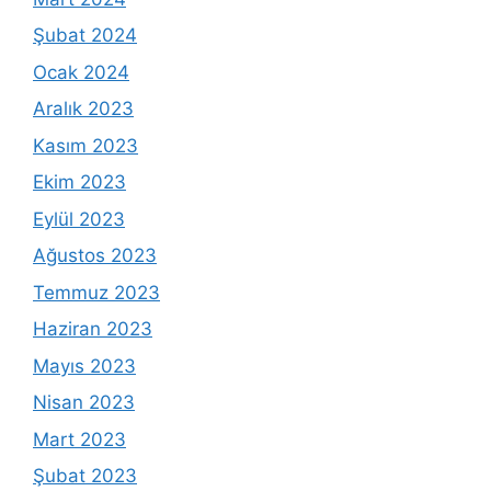
Şubat 2024
Ocak 2024
Aralık 2023
Kasım 2023
Ekim 2023
Eylül 2023
Ağustos 2023
Temmuz 2023
Haziran 2023
Mayıs 2023
Nisan 2023
Mart 2023
Şubat 2023