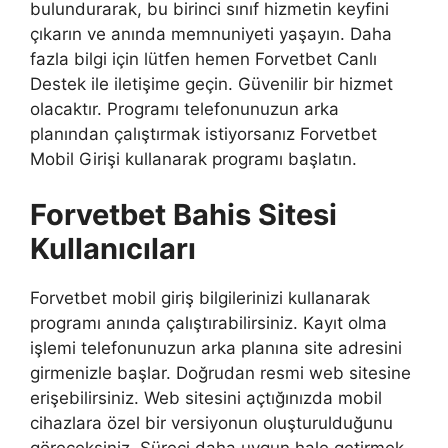
bulundurarak, bu birinci sınıf hizmetin keyfini
çıkarın ve anında memnuniyeti yaşayın. Daha
fazla bilgi için lütfen hemen Forvetbet Canlı
Destek ile iletişime geçin. Güvenilir bir hizmet
olacaktır. Programı telefonunuzun arka
planından çalıştırmak istiyorsanız Forvetbet
Mobil Girişi kullanarak programı başlatın.
Forvetbet Bahis Sitesi
Kullanıcıları
Forvetbet mobil giriş bilgilerinizi kullanarak
programı anında çalıştırabilirsiniz. Kayıt olma
işlemi telefonunuzun arka planına site adresini
girmenizle başlar. Doğrudan resmi web sitesine
erişebilirsiniz. Web sitesini açtığınızda mobil
cihazlara özel bir versiyonun oluşturulduğunu
göreceksiniz. Süreci daha uygun hale getirmek