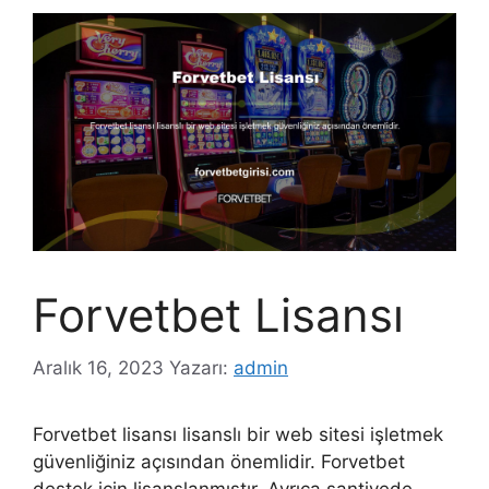
Forvetbet Lisansı
Aralık 16, 2023
Yazarı:
admin
Forvetbet lisansı lisanslı bir web sitesi işletmek
güvenliğiniz açısından önemlidir. Forvetbet