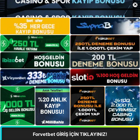
×
Forvetbet GİRİŞ İÇİN TIKLAYINIZ!