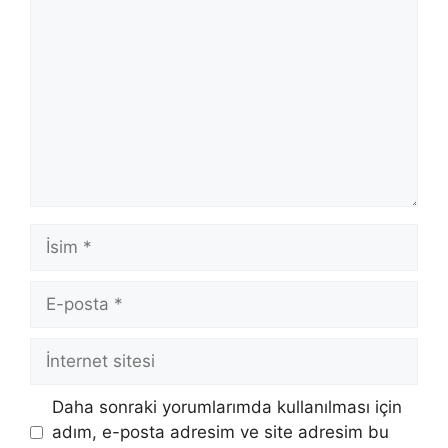
İsim
E-
posta
İnternet
sitesi
Daha sonraki yorumlarımda kullanılması için
adım, e-posta adresim ve site adresim bu