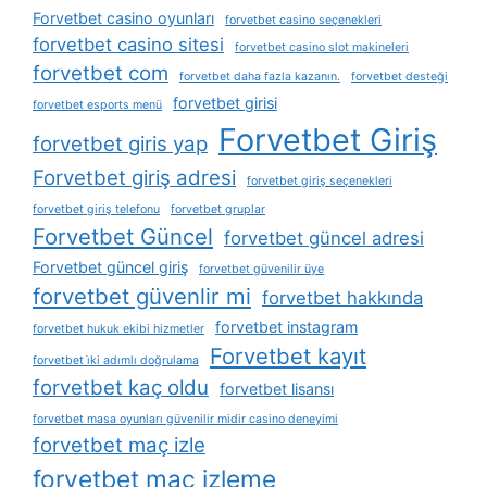
Forvetbet casino oyunları
forvetbet casino seçenekleri
forvetbet casino sitesi
forvetbet casino slot makineleri
forvetbet com
forvetbet daha fazla kazanın.
forvetbet desteği
forvetbet girisi
forvetbet esports menü
Forvetbet Giriş
forvetbet giris yap
Forvetbet giriş adresi
forvetbet giriş seçenekleri
forvetbet giriş telefonu
forvetbet gruplar
Forvetbet Güncel
forvetbet güncel adresi
Forvetbet güncel giriş
forvetbet güvenilir üye
forvetbet güvenlir mi
forvetbet hakkında
forvetbet instagram
forvetbet hukuk ekibi hizmetler
Forvetbet kayıt
forvetbet i̇ki adımlı doğrulama
forvetbet kaç oldu
forvetbet lisansı
forvetbet masa oyunları güvenilir midir casino deneyimi
forvetbet maç izle
forvetbet maç izleme