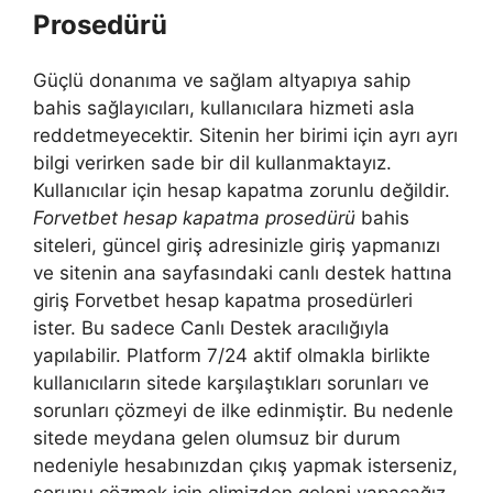
Prosedürü
Güçlü donanıma ve sağlam altyapıya sahip
bahis sağlayıcıları, kullanıcılara hizmeti asla
reddetmeyecektir. Sitenin her birimi için ayrı ayrı
bilgi verirken sade bir dil kullanmaktayız.
Kullanıcılar için hesap kapatma zorunlu değildir.
Forvetbet hesap kapatma prosedürü
bahis
siteleri, güncel giriş adresinizle giriş yapmanızı
ve sitenin ana sayfasındaki canlı destek hattına
giriş Forvetbet hesap kapatma prosedürleri
ister. Bu sadece Canlı Destek aracılığıyla
yapılabilir. Platform 7/24 aktif olmakla birlikte
kullanıcıların sitede karşılaştıkları sorunları ve
sorunları çözmeyi de ilke edinmiştir. Bu nedenle
sitede meydana gelen olumsuz bir durum
nedeniyle hesabınızdan çıkış yapmak isterseniz,
sorunu çözmek için elimizden geleni yapacağız