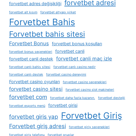
forvetbet adresi
forvetbet adres değişikliği
forvetbet alt kısım
forvetbet altyapı şirket
Forvetbet Bahis
Forvetbet bahis sitesi
Forvetbet Bonus
forvetbet bonus koşulları
forvetbet canli
forvetbet bonus seçenekleri
forvetbet canli maç izle
forvetbet canli destek
forvetbet canlı bahis sitesi
forvetbet canlı casino nedir
forvetbet canlı destek
forvetbet casino deneyimi
Forvetbet casino oyunları
forvetbet casino seçenekleri
forvetbet casino sitesi
forvetbet casino slot makineleri
forvetbet com
forvetbet daha fazla kazanın.
forvetbet desteği
forvetbet girisi
forvetbet esports menü
Forvetbet Giriş
forvetbet giris yap
Forvetbet giriş adresi
forvetbet giriş seçenekleri
forvetbet giriş telefonu
forvetbet gruplar