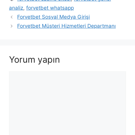
analiz
,
forvetbet whatsapp
Forvetbet Sosyal Medya Girişi
Forvetbet Müşteri Hizmetleri Departmanı
Yorum yapın
Yorum