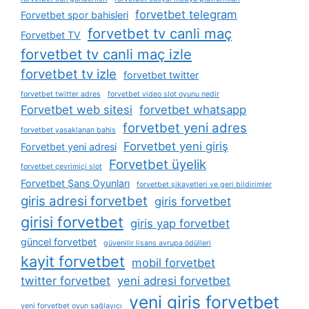
forvetbet telegram
Forvetbet spor bahisleri
forvetbet tv canli maç
Forvetbet TV
forvetbet tv canli maç izle
forvetbet tv izle
forvetbet twitter
forvetbet twitter adres
forvetbet video slot oyunu nedir
Forvetbet web sitesi
forvetbet whatsapp
forvetbet yeni adres
forvetbet yasaklanan bahis
Forvetbet yeni giriş
Forvetbet yeni adresi
Forvetbet üyelik
forvetbet çevrimiçi slot
Forvetbet Şans Oyunları
forvetbet şikayetleri ve geri bildirimler
giris adresi forvetbet
giris forvetbet
girisi forvetbet
giris yap forvetbet
güncel forvetbet
güvenilir lisans avrupa ödülleri
kayit forvetbet
mobil forvetbet
twitter forvetbet
yeni adresi forvetbet
yeni giris forvetbet
yeni forvetbet oyun sağlayıcı