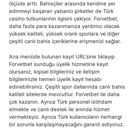
ölçüde arttı. Bahisçiler arasında kendine yer
edinmeyi başaran yabancı şirketler de Türk
casino tutkunlarının ilgisini çekiyor. Forvetbet,
daha fazla para kazanmanıza yardımcı olacak
yüksek kaliteli, yüksek oranlı sporlara ve diğer
çeşitli canlı bahis içeriklerine erişmenizi sağlar.
Ana menüde bulunan kayıt URL’sine tıklayıp
Forvetbet sunduğu üyelik hizmetine kayıt
olursanız, kişisel bilgileriniz ve iletişim
bilgilerinizle hemen üyelik kayıt hesabı
edinebilirsiniz. Çeşitli spor dallarında canlı bahis
kaliteli sitelerde mevcuttur. Forvetbet ile daha
çok kazanın. Ayrıca Türk personel istihdam
etmekte ve canlı destek ile anında hizmet
vermekteyiz. Ayrıca Türk kullanıcıların herhangi
bir sorunla karşılaşmayacağını garanti ediyoruz.