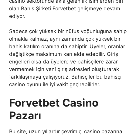
casino sektöründe akla gelen ilk isimlerden biri
olan Bahis Şirketi Forvetbet gelişmeye devam
ediyor.
Sadece çok yüksek bir nüfus yoğunluğuna sahip
olmakla kalmaz, aynı zamanda çok yüksek bir
bahis katılım oranına da sahiptir. Üyeler, oranlar
değiştikçe maksimum karı elde edebilir. Giriş
engelleri olsa da üyelere ve bahisçilere zarar
vermemek için yeni giriş adresleri oluşturarak
farklılaşmaya çalışıyoruz. Bahisçiler bu bahisçi
casino oyunu ile iyi vakit geçirebilirler.
Forvetbet Casino
Pazarı
Bu site, uzun yıllardır çevrimiçi casino pazarına