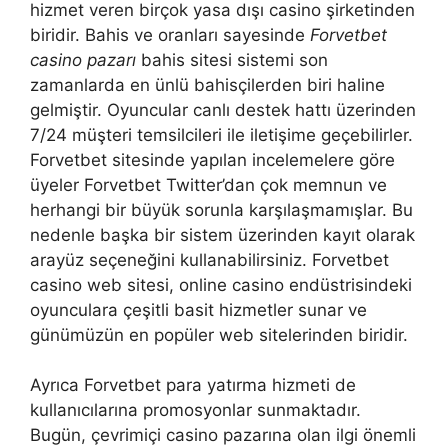
hizmet veren birçok yasa dışı casino şirketinden
biridir. Bahis ve oranları sayesinde
Forvetbet
casino pazarı
bahis sitesi sistemi son
zamanlarda en ünlü bahisçilerden biri haline
gelmiştir. Oyuncular canlı destek hattı üzerinden
7/24 müşteri temsilcileri ile iletişime geçebilirler.
Forvetbet sitesinde yapılan incelemelere göre
üyeler Forvetbet Twitter’dan çok memnun ve
herhangi bir büyük sorunla karşılaşmamışlar. Bu
nedenle başka bir sistem üzerinden kayıt olarak
arayüz seçeneğini kullanabilirsiniz. Forvetbet
casino web sitesi, online casino endüstrisindeki
oyunculara çeşitli basit hizmetler sunar ve
günümüzün en popüler web sitelerinden biridir.
Ayrıca Forvetbet para yatırma hizmeti de
kullanıcılarına promosyonlar sunmaktadır.
Bugün, çevrimiçi casino pazarına olan ilgi önemli