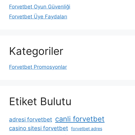
Forvetbet Oyun Güvenliği
Forvetbet Üye Faydaları
Kategoriler
Forvetbet Promosyonlar
Etiket Bulutu
canli forvetbet
adresi forvetbet
casino sitesi forvetbet
forvetbet adres