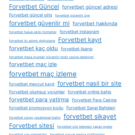
Forvetbet Güncel
forvetbet güncel adresi
Forvetbet güncel giriş
forvetbet güvenilir üye
forvetbet güvenlir mi
forvetbet hakkında
forvetbet instagram
forvetbet hukuk ekibi hizmetler
Forvetbet kayıt
forvetbet i̇ki adımlı doğrulama
forvetbet kaç oldu
forvetbet lisansı
forvetbet masa oyunları güvenilir midir casino deneyimi
forvetbet maç izle
forvetbet maç izleme
forvetbet nasil bir site
forvetbet mevcut kayıt
Forvetbet olumsuz yorumlar
forvetbet online bahis
forvetbet para yatirma
Forvetbet Para Çekme
forvetbet promosyon kodu
Forvetbet Sanal Bahisleri
forvetbet sikayet
forvetbet savaş yasaklanan bahis
Forvetbet sitesi
forvetbet slot ödemesi yapan üyeler
forvetbet son gönderileri
forvetbet sosyal medya platformları