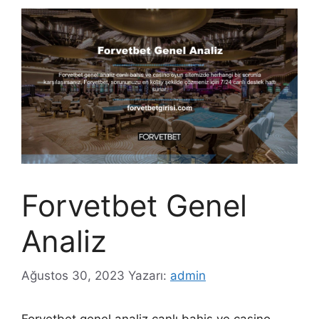
Forvetbet Genel
Analiz
Ağustos 30, 2023
Yazarı:
admin