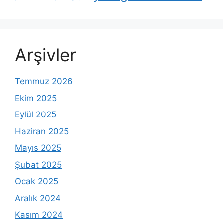
Arşivler
Temmuz 2026
Ekim 2025
Eylül 2025
Haziran 2025
Mayıs 2025
Şubat 2025
Ocak 2025
Aralık 2024
Kasım 2024