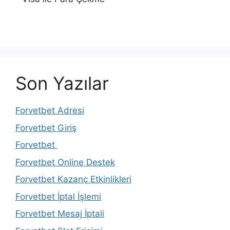
Son Yazılar
Forvetbet Adresi
Forvetbet Giriş
Forvetbet
Forvetbet Online Destek
Forvetbet Kazanç Etkinlikleri
Forvetbet İptal İşlemi
Forvetbet Mesaj İptali