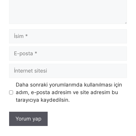
İsim
E-
posta
İnternet
sitesi
Daha sonraki yorumlarımda kullanılması için
adım, e-posta adresim ve site adresim bu
tarayıcıya kaydedilsin.