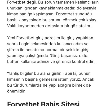
Forvetbet değil. Bu sorun tamamen katılımcıların
unutkanlığından kaynaklanmaktadır, dolayısıyla
kimse paniğe kapılmasın. Forvetbet sunduğu
basitlik sayesinde bu sorunu çözmek çok kolay.
Vakit kaybetmeden detaylara bir göz atalım.
Yeni Forvetbet giriş adresim ile giriş yaptıktan
sonra Login sekmesinden kullanıcı adım ve
şifrem ile hesabıma normal bir şekilde giriş
yapmaya çalıştığımda “Giriş başarısız oldu.
Lütfen kullanıcı adınızı ve şifrenizi kontrol edin.
‘Yanlış bilgiler bu alana girilir. Tabii ki, bunun
kimsenin başına gelmesini istemiyoruz. Ancak
bu tür durumlarda ne yapılacağını bilmek de
önemlidir.
Forvetbet Bahis Sitesi