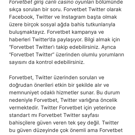
Forvetbet giriş canlı casino oyunları
bölümünde
sıkça sorulan bir soru. Forvetbet Twitter olarak
Facebook, Twitter ve Instagram başta olmak
üzere birçok sosyal ağda bahis tutkunlarıyla
buluşmaktayız. Forvetbet kampanya ve
haberleri Twitter’da paylaşıyor. Bilgi almak için
“Forvetbet Twitter’ı takip edebilirsiniz. Ayrıca
“Forvetbet Twitter” üzerinden olumlu yorumların
sayısını da kontrol edebilirsiniz.
Forvetbet, Twitter üzerinden soruları ve
doğrudan önerileri etkin bir şekilde alır ve
memnuniyet odaklı hizmetler sunar. Bu durum
nedeniyle Forvetbet, Twitter varlığına öncelik
vermektedir. Twitter Forvetbet için yeterince
standart mı Forvetbet Twitter sayfası
bahisçilere güven veren tek şey değil. Twitter
bu güven düzeyinde çok önemli ama Forvetbet