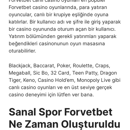
Forvetbet canlı casino oyunları en popüler
Forvetbet casino oyunlarında, para yatıran
oyuncular, canlı bir krupiye eşliğinde oyuna
katılırlar. Bir kullanıcı adı ve şifre ile giriş yaparak
bir casino oyununda oturum açan bir kullanıcı.
Yatırım bölümünden gerekli yatırımları yaparak
beğendikleri casinonunun oyun masasına
oturabilirler.
Blackjack, Baccarat, Poker, Roulette, Craps,
Megaball, Sic Bo, 32 Card, Teen Patty, Dragon
Tiger, Keno, Casino Hold’em, Monopoly Live gibi
canlı casino oyunları ve en üst seviye gerçek
casino deneyimi için lütfen ver bana.
Sanal Spor Forvetbet
Ne Zaman Oluşturuldu