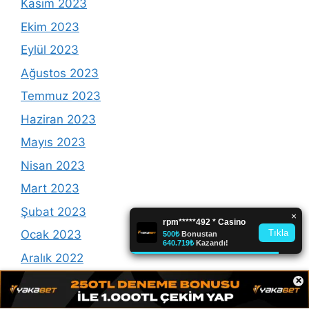
Kasım 2023
Ekim 2023
Eylül 2023
Ağustos 2023
Temmuz 2023
Haziran 2023
Mayıs 2023
Nisan 2023
Mart 2023
Şubat 2023
Ocak 2023
Aralık 2022
×
Kasım 2022