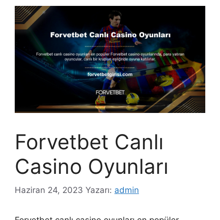
Forvetbet Canlı
Casino Oyunları
Haziran 24, 2023
Yazarı:
admin