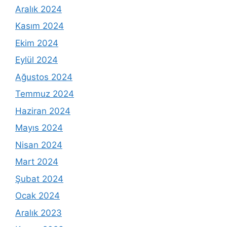
Aralık 2024
Kasım 2024
Ekim 2024
Eylül 2024
Ağustos 2024
Temmuz 2024
Haziran 2024
Mayıs 2024
Nisan 2024
Mart 2024
Şubat 2024
Ocak 2024
Aralık 2023