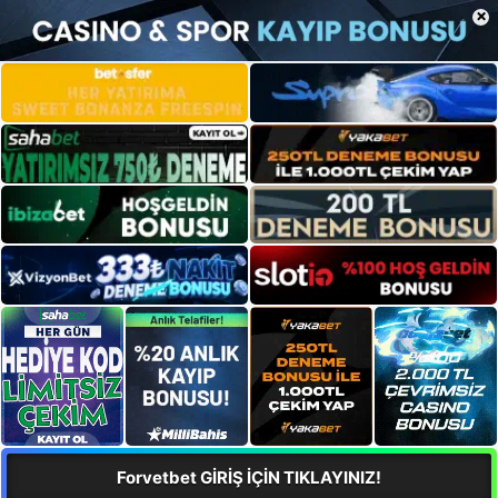
×
Forvetbet GİRİŞ İÇİN TIKLAYINIZ!