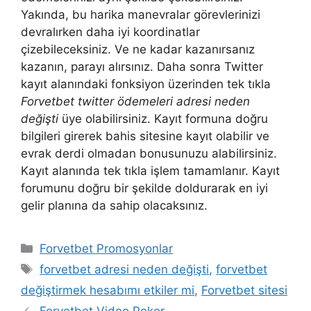
Yakında, bu harika manevralar görevlerinizi
devralırken daha iyi koordinatlar
çizebileceksiniz. Ve ne kadar kazanırsanız
kazanın, parayı alırsınız. Daha sonra Twitter
kayıt alanındaki fonksiyon üzerinden tek tıkla
Forvetbet twitter ödemeleri adresi neden
değişti
üye olabilirsiniz. Kayıt formuna doğru
bilgileri girerek bahis sitesine kayıt olabilir ve
evrak derdi olmadan bonusunuzu alabilirsiniz.
Kayıt alanında tek tıkla işlem tamamlanır. Kayıt
forumunu doğru bir şekilde doldurarak en iyi
gelir planına da sahip olacaksınız.
Kategoriler
Forvetbet Promosyonlar
Etiketler
forvetbet adresi neden değişti
,
forvetbet
değiştirmek hesabımı etkiler mi
,
Forvetbet sitesi
Forvetbet Video Poker