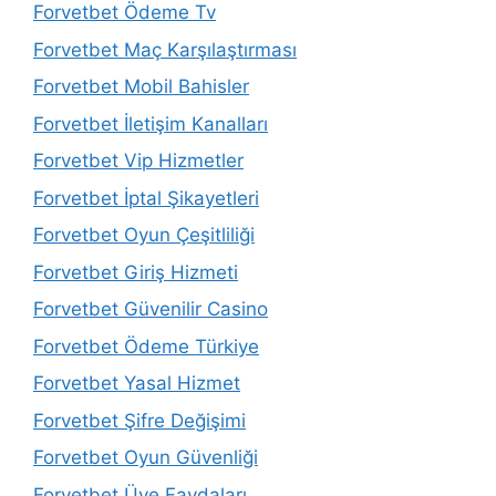
Forvetbet Ödeme Tv
Forvetbet Maç Karşılaştırması
Forvetbet Mobil Bahisler
Forvetbet İletişim Kanalları
Forvetbet Vip Hizmetler
Forvetbet İptal Şikayetleri
Forvetbet Oyun Çeşitliliği
Forvetbet Giriş Hizmeti
Forvetbet Güvenilir Casino
Forvetbet Ödeme Türkiye
Forvetbet Yasal Hizmet
Forvetbet Şifre Değişimi
Forvetbet Oyun Güvenliği
Forvetbet Üye Faydaları