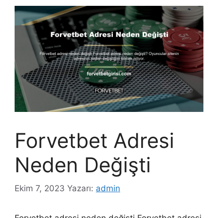
Forvetbet Adresi
Neden Değişti
Ekim 7, 2023
Yazarı:
admin