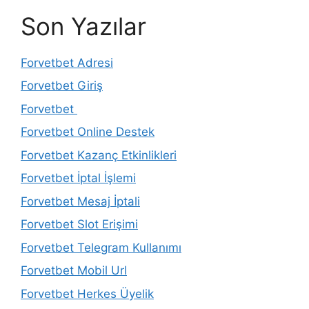
Son Yazılar
Forvetbet Adresi
Forvetbet Giriş
Forvetbet
Forvetbet Online Destek
Forvetbet Kazanç Etkinlikleri
Forvetbet İptal İşlemi
Forvetbet Mesaj İptali
Forvetbet Slot Erişimi
Forvetbet Telegram Kullanımı
Forvetbet Mobil Url
Forvetbet Herkes Üyelik