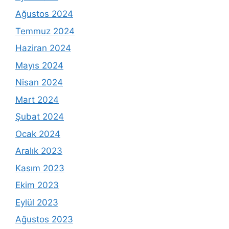
Ağustos 2024
Temmuz 2024
Haziran 2024
Mayıs 2024
Nisan 2024
Mart 2024
Şubat 2024
Ocak 2024
Aralık 2023
Kasım 2023
Ekim 2023
Eylül 2023
Ağustos 2023