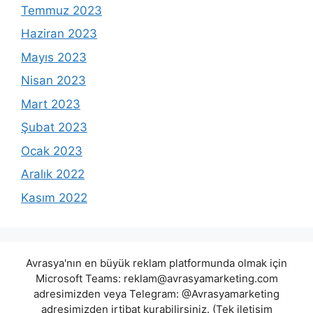
Temmuz 2023
Haziran 2023
Mayıs 2023
Nisan 2023
Mart 2023
Şubat 2023
Ocak 2023
Aralık 2022
Kasım 2022
Avrasya'nın en büyük reklam platformunda olmak için
Microsoft Teams:
reklam@avrasyamarketing.com
adresimizden veya Telegram: @Avrasyamarketing
adresimizden irtibat kurabilirsiniz. (Tek iletişim