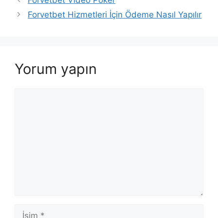
Forvetbet Hizmetleri İçin Ödeme Nasıl Yapılır
Yorum yapın
Yorum
İsim