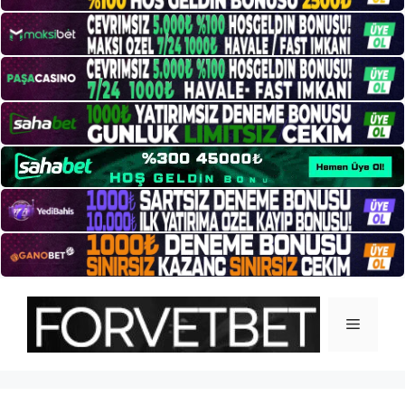
İçeriğe
atla
Menü