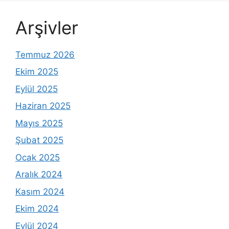
Arşivler
Temmuz 2026
Ekim 2025
Eylül 2025
Haziran 2025
Mayıs 2025
Şubat 2025
Ocak 2025
Aralık 2024
Kasım 2024
Ekim 2024
Eylül 2024