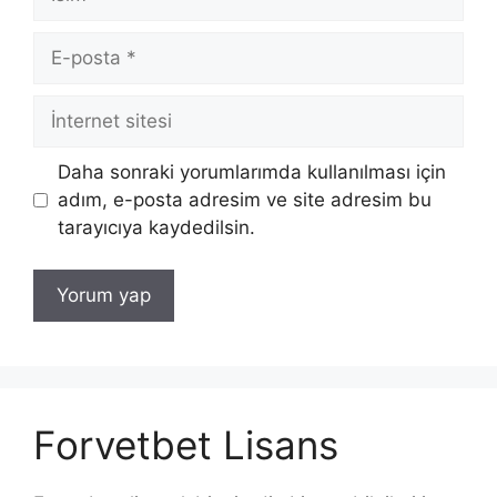
E-
posta
İnternet
sitesi
Daha sonraki yorumlarımda kullanılması için
adım, e-posta adresim ve site adresim bu
tarayıcıya kaydedilsin.
Forvetbet Lisans