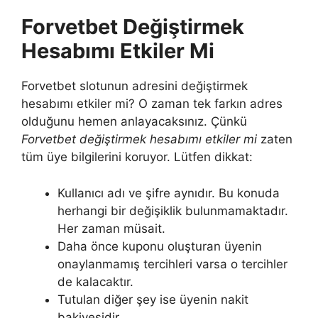
Forvetbet Değiştirmek
Hesabımı Etkiler Mi
Forvetbet slotunun adresini değiştirmek
hesabımı etkiler mi? O zaman tek farkın adres
olduğunu hemen anlayacaksınız. Çünkü
Forvetbet değiştirmek hesabımı etkiler mi
zaten
tüm üye bilgilerini koruyor. Lütfen dikkat:
Kullanıcı adı ve şifre aynıdır. Bu konuda
herhangi bir değişiklik bulunmamaktadır.
Her zaman müsait.
Daha önce kuponu oluşturan üyenin
onaylanmamış tercihleri ​​varsa o tercihler
de kalacaktır.
Tutulan diğer şey ise üyenin nakit
bakiyesidir.