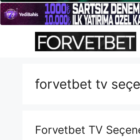
İçeriğe
atla
forvetbet tv seç
Forvetbet TV Seçen