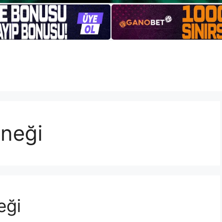
eneği
eği