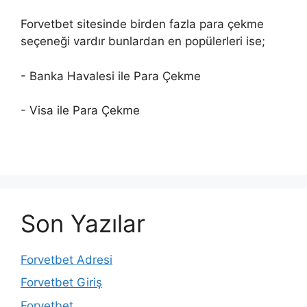
Forvetbet sitesinde birden fazla para çekme
seçeneği vardır bunlardan en popülerleri ise;
- Banka Havalesi ile Para Çekme
- Visa ile Para Çekme
Son Yazılar
Forvetbet Adresi
Forvetbet Giriş
Forvetbet