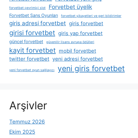
Forvetbet üyelik
forvetbet çevrimiçi slot
Forvetbet Şans Oyunları
forvetbet şikayetleri ve geri bildirimler
giris adresi forvetbet
giris forvetbet
girisi forvetbet
giris yap forvetbet
güncel forvetbet
güvenilir lisans avrupa ödülleri
kayit forvetbet
mobil forvetbet
twitter forvetbet
yeni adresi forvetbet
yeni giris forvetbet
yeni forvetbet oyun sağlayıcı
Arşivler
Temmuz 2026
Ekim 2025