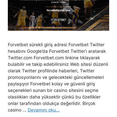
Forvetbet sürekli giriş adresi Forvetbet Twitter
hesabını Google’da Forvetbet Twitter’ı aratarak
Twitter.com Forvetbet.com linkine tıklayarak
bulabilir ve takip edebilirsiniz Web sitesi düzenli
olarak Twitter profilinde haberleri, Twitter
promosyonlarını ve gelecekteki güncellemeleri
paylaşıyor Forvetbet kolay ve güvenli giriş
seçenekleri sunan bir casino sitesini seçme
olasılıkları daha yüksektir çünkü bu özellikler
onlar tarafından oldukça değerlidir. Birçok
casino …
Devamını oku…