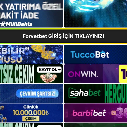
Forvetbet GİRİŞ İÇİN TIKLAYINIZ!