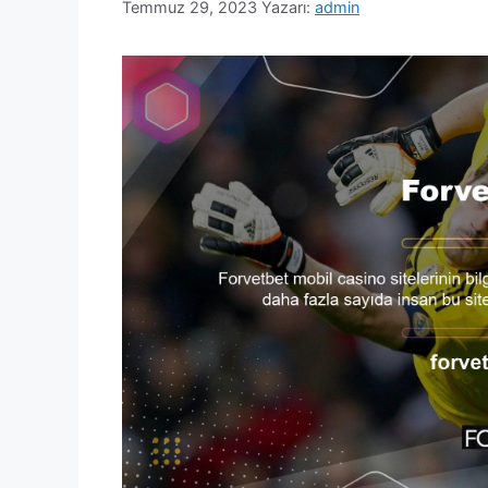
Temmuz 29, 2023
Yazarı:
admin