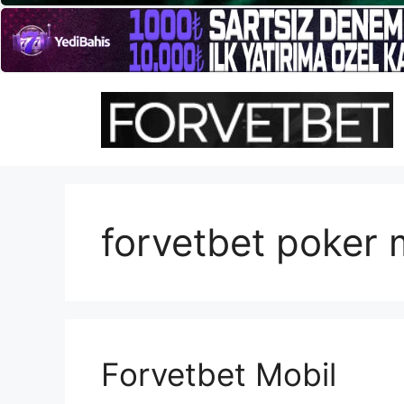
İçeriğe
atla
forvetbet poker 
Forvetbet Mobil