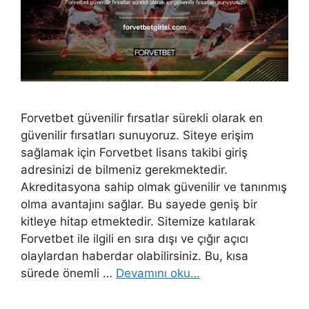
Forvetbet güvenilir fırsatlar sürekli olarak en
güvenilir fırsatları sunuyoruz. Siteye erişim
sağlamak için Forvetbet lisans takibi giriş
adresinizi de bilmeniz gerekmektedir.
Akreditasyona sahip olmak güvenilir ve tanınmış
olma avantajını sağlar. Bu sayede geniş bir
kitleye hitap etmektedir. Sitemize katılarak
Forvetbet ile ilgili en sıra dışı ve çığır açıcı
olaylardan haberdar olabilirsiniz. Bu, kısa
sürede önemli …
Devamını oku…