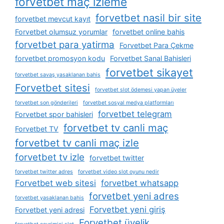
forvetbet maç izleme
forvetbet nasil bir site
forvetbet mevcut kayıt
Forvetbet olumsuz yorumlar
forvetbet online bahis
forvetbet para yatirma
Forvetbet Para Çekme
forvetbet promosyon kodu
Forvetbet Sanal Bahisleri
forvetbet sikayet
forvetbet savaş yasaklanan bahis
Forvetbet sitesi
forvetbet slot ödemesi yapan üyeler
forvetbet son gönderileri
forvetbet sosyal medya platformları
forvetbet telegram
Forvetbet spor bahisleri
forvetbet tv canli maç
Forvetbet TV
forvetbet tv canli maç izle
forvetbet tv izle
forvetbet twitter
forvetbet twitter adres
forvetbet video slot oyunu nedir
Forvetbet web sitesi
forvetbet whatsapp
forvetbet yeni adres
forvetbet yasaklanan bahis
Forvetbet yeni giriş
Forvetbet yeni adresi
Forvetbet üyelik