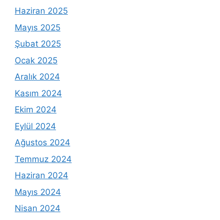
Haziran 2025
Mayıs 2025
Şubat 2025
Ocak 2025
Aralık 2024
Kasım 2024
Ekim 2024
Eylül 2024
Ağustos 2024
Temmuz 2024
Haziran 2024
Mayıs 2024
Nisan 2024