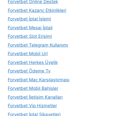
Forvetbet Online Destek
Forvetbet Kazanç Etkinlikleri
Forvetbet İptal İşlemi
Forvetbet Mesaj İptali
Forvetbet Slot Erişimi
Forvetbet Telegram Kullanımı
Forvetbet Mobil Url
Forvetbet Herkes Üyelik
Forvetbet Ödeme Tv
Forvetbet Maç Karşılaştırması
Forvetbet Mobil Bahisler
Forvetbet İletişim Kanalları
Forvetbet Vip Hizmetler
Forvetbet İptal Şikayetleri