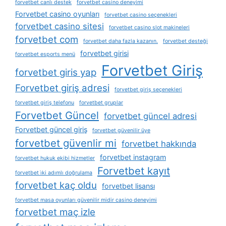
forvetbet canlı destek
forvetbet casino deneyimi
Forvetbet casino oyunları
forvetbet casino seçenekleri
forvetbet casino sitesi
forvetbet casino slot makineleri
forvetbet com
forvetbet daha fazla kazanın.
forvetbet desteği
forvetbet girisi
forvetbet esports menü
Forvetbet Giriş
forvetbet giris yap
Forvetbet giriş adresi
forvetbet giriş seçenekleri
forvetbet giriş telefonu
forvetbet gruplar
Forvetbet Güncel
forvetbet güncel adresi
Forvetbet güncel giriş
forvetbet güvenilir üye
forvetbet güvenlir mi
forvetbet hakkında
forvetbet instagram
forvetbet hukuk ekibi hizmetler
Forvetbet kayıt
forvetbet i̇ki adımlı doğrulama
forvetbet kaç oldu
forvetbet lisansı
forvetbet masa oyunları güvenilir midir casino deneyimi
forvetbet maç izle