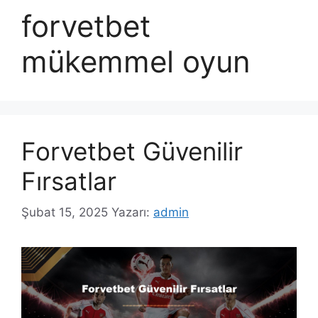
forvetbet
mükemmel oyun
Forvetbet Güvenilir
Fırsatlar
Şubat 15, 2025
Yazarı:
admin