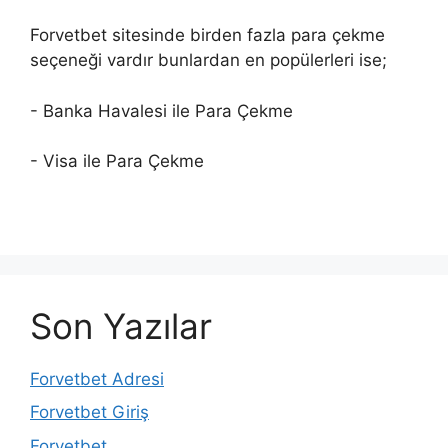
Forvetbet sitesinde birden fazla para çekme
seçeneği vardır bunlardan en popülerleri ise;
- Banka Havalesi ile Para Çekme
- Visa ile Para Çekme
Son Yazılar
Forvetbet Adresi
Forvetbet Giriş
Forvetbet