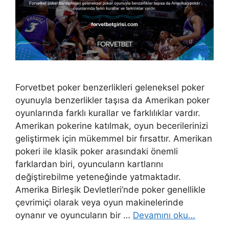
Forvetbet poker benzerlikleri geleneksel poker
oyunuyla benzerlikler taşısa da Amerikan poker
oyunlarında farklı kurallar ve farklılıklar vardır.
Amerikan pokerine katılmak, oyun becerilerinizi
geliştirmek için mükemmel bir fırsattır. Amerikan
pokeri ile klasik poker arasındaki önemli
farklardan biri, oyuncuların kartlarını
değiştirebilme yeteneğinde yatmaktadır.
Amerika Birleşik Devletleri’nde poker genellikle
çevrimiçi olarak veya oyun makinelerinde
oynanır ve oyuncuların bir …
Devamını oku…