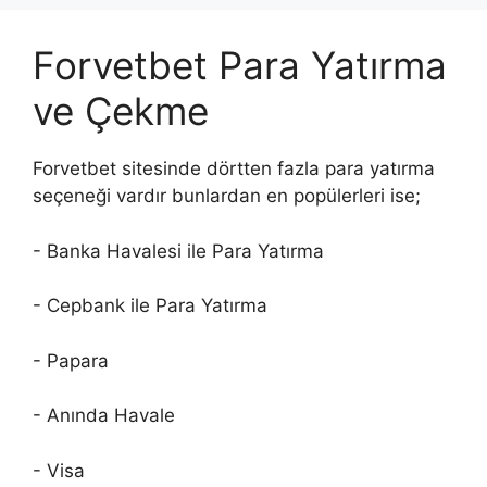
Forvetbet Para Yatırma
ve Çekme
Forvetbet sitesinde dörtten fazla para yatırma
seçeneği vardır bunlardan en popülerleri ise;
- Banka Havalesi ile Para Yatırma
- Cepbank ile Para Yatırma
- Papara
- Anında Havale
- Visa