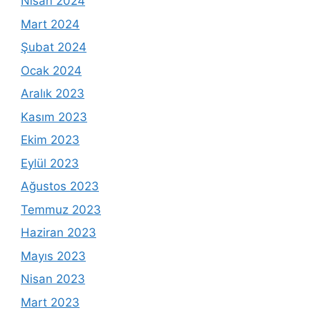
Nisan 2024
Mart 2024
Şubat 2024
Ocak 2024
Aralık 2023
Kasım 2023
Ekim 2023
Eylül 2023
Ağustos 2023
Temmuz 2023
Haziran 2023
Mayıs 2023
Nisan 2023
Mart 2023