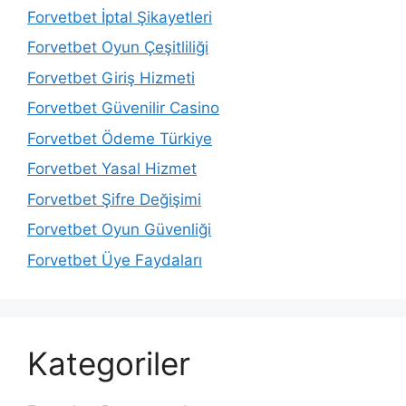
Forvetbet İptal Şikayetleri
Forvetbet Oyun Çeşitliliği
Forvetbet Giriş Hizmeti
Forvetbet Güvenilir Casino
Forvetbet Ödeme Türkiye
Forvetbet Yasal Hizmet
Forvetbet Şifre Değişimi
Forvetbet Oyun Güvenliği
Forvetbet Üye Faydaları
Kategoriler