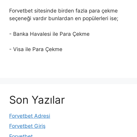
Forvetbet sitesinde birden fazla para çekme
seçeneği vardır bunlardan en popülerleri ise;
- Banka Havalesi ile Para Çekme
- Visa ile Para Çekme
Son Yazılar
Forvetbet Adresi
Forvetbet Giriş
Forvetbet