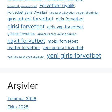
Forvetbet üyelik
forvetbet çevrimiçi slot
Forvetbet Şans Oyunları
forvetbet şikayetleri ve geri bildirimler
giris adresi forvetbet
giris forvetbet
girisi forvetbet
giris yap forvetbet
güncel forvetbet
güvenilir lisans avrupa ödülleri
kayit forvetbet
mobil forvetbet
twitter forvetbet
yeni adresi forvetbet
yeni giris forvetbet
yeni forvetbet oyun sağlayıcı
Arşivler
Temmuz 2026
Ekim 2025