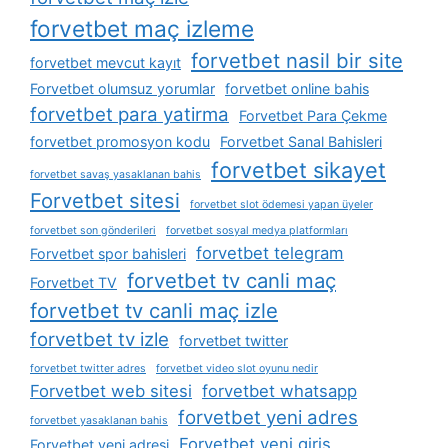
forvetbet maç izleme
forvetbet nasil bir site
forvetbet mevcut kayıt
Forvetbet olumsuz yorumlar
forvetbet online bahis
forvetbet para yatirma
Forvetbet Para Çekme
forvetbet promosyon kodu
Forvetbet Sanal Bahisleri
forvetbet sikayet
forvetbet savaş yasaklanan bahis
Forvetbet sitesi
forvetbet slot ödemesi yapan üyeler
forvetbet son gönderileri
forvetbet sosyal medya platformları
forvetbet telegram
Forvetbet spor bahisleri
forvetbet tv canli maç
Forvetbet TV
forvetbet tv canli maç izle
forvetbet tv izle
forvetbet twitter
forvetbet twitter adres
forvetbet video slot oyunu nedir
Forvetbet web sitesi
forvetbet whatsapp
forvetbet yeni adres
forvetbet yasaklanan bahis
Forvetbet yeni giriş
Forvetbet yeni adresi