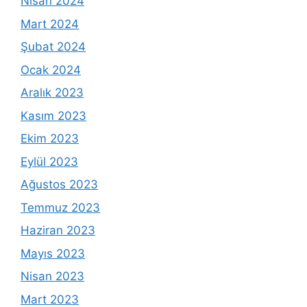
Nisan 2024
Mart 2024
Şubat 2024
Ocak 2024
Aralık 2023
Kasım 2023
Ekim 2023
Eylül 2023
Ağustos 2023
Temmuz 2023
Haziran 2023
Mayıs 2023
Nisan 2023
Mart 2023