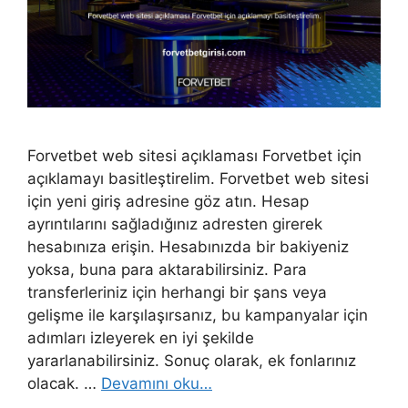
Forvetbet web sitesi açıklaması Forvetbet için
açıklamayı basitleştirelim. Forvetbet web sitesi
için yeni giriş adresine göz atın. Hesap
ayrıntılarını sağladığınız adresten girerek
hesabınıza erişin. Hesabınızda bir bakiyeniz
yoksa, buna para aktarabilirsiniz. Para
transferleriniz için herhangi bir şans veya
gelişme ile karşılaşırsanız, bu kampanyalar için
adımları izleyerek en iyi şekilde
yararlanabilirsiniz. Sonuç olarak, ek fonlarınız
olacak. …
Devamını oku…